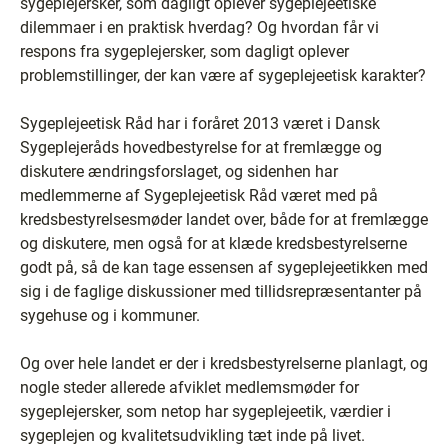
sygeplejersker, som dagligt oplever sygeplejeetiske
dilemmaer i en praktisk hverdag? Og hvordan får vi
respons fra sygeplejersker, som dagligt oplever
problemstillinger, der kan være af sygeplejeetisk karakter?
Sygeplejeetisk Råd har i foråret 2013 været i Dansk
Sygeplejeråds hovedbestyrelse for at fremlægge og
diskutere ændringsforslaget, og sidenhen har
medlemmerne af Sygeplejeetisk Råd været med på
kredsbestyrelsesmøder landet over, både for at fremlægge
og diskutere, men også for at klæde kredsbestyrelserne
godt på, så de kan tage essensen af sygeplejeetikken med
sig i de faglige diskussioner med tillidsrepræsentanter på
sygehuse og i kommuner.
Og over hele landet er der i kredsbestyrelserne planlagt, og
nogle steder allerede afviklet medlemsmøder for
sygeplejersker, som netop har sygeplejeetik, værdier i
sygeplejen og kvalitetsudvikling tæt inde på livet.