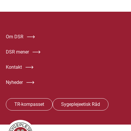
Om DSR
DSR mener
Kontakt
Nyheder
TR-kompasset
Sygeplejeetisk Råd