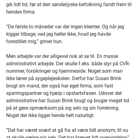
gik lidt tid, før at den sønderjyske befolkning fandt frem til
hendes firma.
”De første to måneder var der ingen klienter. Og når jeg
kigger tilbage, ved jeg heller ikke, hvad jeg havde
forestillet mig,” griner hun.
Men arbejde var der alligevel nok at se til. En masse
administrativt arbejde. Der skulle f.eks. både styr på CVR-
nummer, forsikringer og hjemmeside. Noget som man
ikke lærer på sygeplejeskolen. Derfor har Susan Brink
brugt sin mand, der også har eget firma, som fast
sparringspartner og hjælp i opstartsfasen. Udover det
administrative har Susan Brink brugt og bruger meget tid
på at gøre opmærksom på sig selv og sin forretning.
Noget der ikke ligger hende helt naturligt.
”Det har været svært at gå fra at være lidt anonym, til nu
at skulle sælge sig selv. Det har krævet lidt overvindelse,”