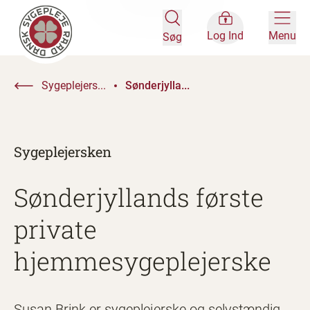
Log Ind
Menu
Søg
Sygeplejers...
Sønderjylla...
Sygeplejersken
Sønderjyllands første
private
hjemmesygeplejerske
Susan Brink er sygeplejerske og selvstændig.