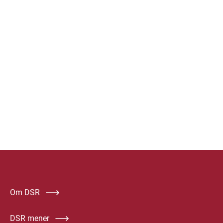
Om DSR
DSR mener