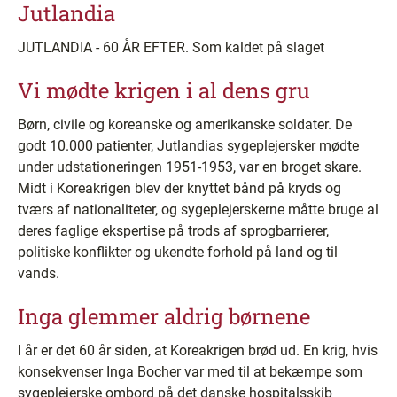
Jutlandia
JUTLANDIA - 60 ÅR EFTER. Som kaldet på slaget
Vi mødte krigen i al dens gru
Børn, civile og koreanske og amerikanske soldater. De
godt 10.000 patienter, Jutlandias sygeplejersker mødte
under udstationeringen 1951-1953, var en broget skare.
Midt i Koreakrigen blev der knyttet bånd på kryds og
tværs af nationaliteter, og sygeplejerskerne måtte bruge al
deres faglige ekspertise på trods af sprogbarrierer,
politiske konflikter og ukendte forhold på land og til
vands.
Inga glemmer aldrig børnene
I år er det 60 år siden, at Koreakrigen brød ud. En krig, hvis
konsekvenser Inga Bocher var med til at bekæmpe som
sygeplejerske ombord på det danske hospitalsskib