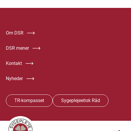
Om DSR
DSR mener
Kontakt
Nyheder
TR-kompasset
Sygeplejeetisk Råd