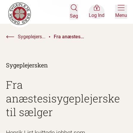
Log Ind
Menu
Søg
Sygeplejers...
Fra anæstes...
Sygeplejersken
Fra
anæstesisygeplejerske
til sælger
Henrik List kvittede jobbet som