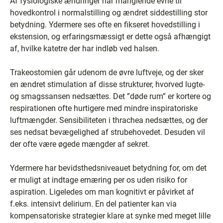
Af fysiologiske ændringer har manglende evne til
hovedkontrol i normalstilling og ændret siddestilling stor
betydning. Ydermere ses ofte en fikseret hovedstilling i
ekstension, og erfaringsmæssigt er dette også afhængigt
af, hvilke katetre der har indløb ved halsen.
Trakeostomien går udenom de øvre luftveje, og der sker
en ændret stimulation af disse strukturer, hvorved lugte-
og smagssansen nedsættes. Det ”døde rum” er kortere og
respirationen ofte hurtigere med mindre inspiratoriske
luftmængder. Sensibiliteten i thrachea nedsættes, og der
ses nedsat bevægelighed af strubehovedet. Desuden vil
der ofte være øgede mængder af sekret.
Ydermere har bevidsthedsniveauet betydning for, om det
er muligt at indtage ernæring per os uden risiko for
aspiration. Ligeledes om man kognitivt er påvirket af
f.eks. intensivt delirium. En del patienter kan via
kompensatoriske strategier klare at synke med meget lille