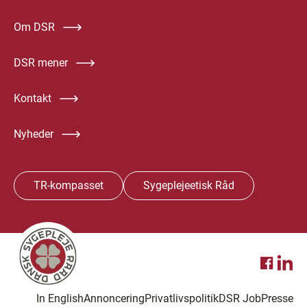
Om DSR
DSR mener
Kontakt
Nyheder
TR-kompasset
Sygeplejeetisk Råd
In English
Annoncering
Privatlivspolitik
DSR Job
Presse