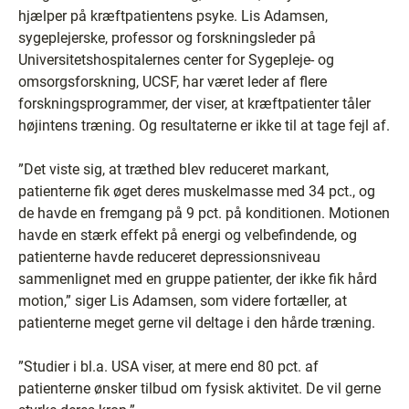
hjælper på kræftpatientens psyke. Lis Adamsen,
sygeplejerske, professor og forskningsleder på
Universitetshospitalernes center for Sygepleje- og
omsorgsforskning, UCSF, har været leder af flere
forskningsprogrammer, der viser, at kræftpatienter tåler
højintens træning. Og resultaterne er ikke til at tage fejl af.
”Det viste sig, at træthed blev reduceret markant,
patienterne fik øget deres muskelmasse med 34 pct., og
de havde en fremgang på 9 pct. på konditionen. Motionen
havde en stærk effekt på energi og velbefindende, og
patienterne havde reduceret depressionsniveau
sammenlignet med en gruppe patienter, der ikke fik hård
motion,” siger Lis Adamsen, som videre fortæller, at
patienterne meget gerne vil deltage i den hårde træning.
”Studier i bl.a. USA viser, at mere end 80 pct. af
patienterne ønsker tilbud om fysisk aktivitet. De vil gerne