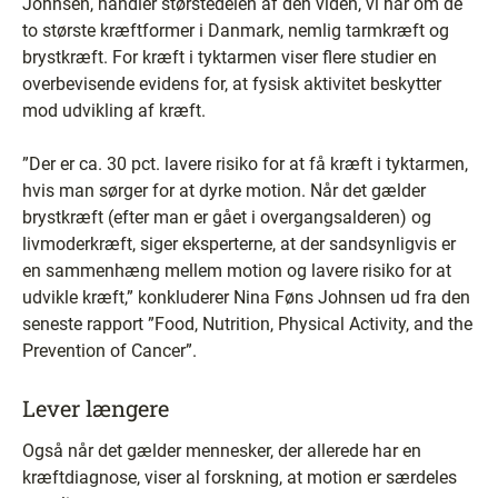
Johnsen, handler størstedelen af den viden, vi har om de
to største kræftformer i Danmark, nemlig tarmkræft og
brystkræft. For kræft i tyktarmen viser flere studier en
overbevisende evidens for, at fysisk aktivitet beskytter
mod udvikling af kræft.
”Der er ca. 30 pct. lavere risiko for at få kræft i tyktarmen,
hvis man sørger for at dyrke motion. Når det gælder
brystkræft (efter man er gået i overgangsalderen) og
livmoderkræft, siger eksperterne, at der sandsynligvis er
en sammenhæng mellem motion og lavere risiko for at
udvikle kræft,” konkluderer Nina Føns Johnsen ud fra den
seneste rapport ”Food, Nutrition, Physical Activity, and the
Prevention of Cancer”.
Lever længere
Også når det gælder mennesker, der allerede har en
kræftdiagnose, viser al forskning, at motion er særdeles