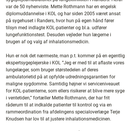
var de 50 nyhenviste. Mette Rothmann har en engelsk
diplomuddannelse i KOL og har siden 2005 været ansat
på sygehuset i Randers, hvor hun på egen hånd fører
tilsyn med indlagte KOL-patienter og bl.a. udfører
lungefunktionstest. Desuden vejleder hun lægerne i
brugen af og valg af inhalationsmedicin.
Hun er nok det nærmeste, man p.t. kommer på en egentlig
ekspertsygeplejerske i KOL ”Jeg er med til at aflaste vores
lungelæger, som bruger størstedelen af deres
ambulatorietid på at opfylde udredningsgarantien for
maligne sygdomme. Samtidig højner vi serviceniveauet
for KOL-patienterne, som ellers risikerer at blive mere syge
i ventetiden,” fortæller Mette Rothmann, der har frit
råderum til at indkalde patienter til kontrol og via en
rammeordination fra afdelingens specialoverlæge Terje
Knudsen har lov til at justere inhalationsmedicinen.