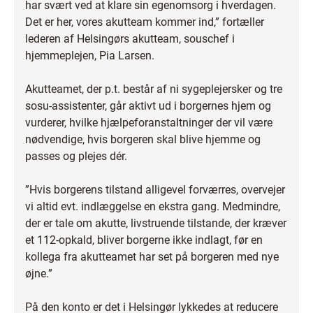
har svært ved at klare sin egenomsorg i hverdagen.
Det er her, vores akutteam kommer ind,” fortæller
lederen af Helsingørs akutteam, souschef i
hjemmeplejen, Pia Larsen.
Akutteamet, der p.t. består af ni sygeplejersker og tre
sosu-assistenter, går aktivt ud i borgernes hjem og
vurderer, hvilke hjælpeforanstaltninger der vil være
nødvendige, hvis borgeren skal blive hjemme og
passes og plejes dér.
”Hvis borgerens tilstand alligevel forværres, overvejer
vi altid evt. indlæggelse en ekstra gang. Medmindre,
der er tale om akutte, livstruende tilstande, der kræver
et 112-opkald, bliver borgerne ikke indlagt, før en
kollega fra akutteamet har set på borgeren med nye
øjne.”
På den konto er det i Helsingør lykkedes at reducere