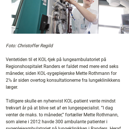
Foto: Christoffer Regild
Ventetiden til et KOL-tjek på lungeambulatoriet på
Regionshospitalet Randers er faldet med mere end seks
måneder, siden KOL-sygeplejerske Mette Rothmann for
2½ år siden overtog konsultationerne fra lungeklinikkens
læger.
Tidligere skulle en nyhenvist KOL-patient vente mindst
trekvart år på at blive set af en lungespecialist. ”I dag
venter de maks. to måneder,” fortæller Mette Rothmann,
som alene i 2012 havde 300 ambulante patienter i
sygeplejeambulatoriet på lungeklinikken i Randers. Heraf