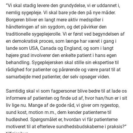
”Vi skal stadig levere den grundydelse, vi er uddannet i,
nemlig sygepleje. Vi skal bare yde den på nye måder.
Borgeren bliver en langt mere aktiv medspiller i
håndteringen af sin sygdom, og det påvirker den
traditionelle sygeplejerolle. Vi er først ved begyndelsen af
en demokratisk proces, som længe har været i gang i
lande som USA, Canada og England, og som i langt
højere grad involverer den enkelte patient i hans egen
behandling. Sygeplejersken skal stille sin ekspertise til
rådighed for patienter og pårørende og være parat til at
samarbejde med patienter, der selv opsøger viden.
Samtidig skal vi som fagpersoner blive bedre til at lade os
informere af patienten og finde ud af, hvor han/hun er i sit
liv lige nu. Mange af de gode råd, vi giver om rygestop,
sund kost, motion m.m., dem kender patienterne til
hudløshed. Spørgsmålet er, hvordan vi får patienterne
motiveret til at efterleve sundhedsbudskaberne i praksis?”