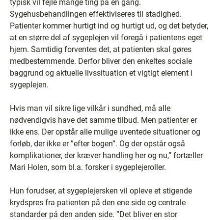
typisk vil fejle mange ting på én gang.
Sygehusbehandlingen effektiviseres til stadighed.
Patienter kommer hurtigt ind og hurtigt ud, og det betyder,
at en større del af sygeplejen vil foregå i patientens eget
hjem. Samtidig forventes det, at patienten skal gøres
medbestemmende. Derfor bliver den enkeltes sociale
baggrund og aktuelle livssituation et vigtigt element i
sygeplejen.
Hvis man vil sikre lige vilkår i sundhed, må alle
nødvendigvis have det samme tilbud. Men patienter er
ikke ens. Der opstår alle mulige uventede situationer og
forløb, der ikke er ”efter bogen”. Og der opstår også
komplikationer, der kræver handling her og nu,” fortæller
Mari Holen, som bl.a. forsker i sygeplejeroller.
Hun forudser, at sygeplejersken vil opleve et stigende
krydspres fra patienten på den ene side og centrale
standarder på den anden side. ”Det bliver en stor