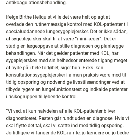
antikoagulationsbehandling.
Ifølge Birthe Hellquist ville det være helt oplagt at
overlade den rutinemæssige kontrol med KOL-patienter til
specialuddannede lungesygeplejersker. Det er ikke sådan,
at sygeplejersker skal til at være ”mini-læger”. Det er
stadig en lægeopgave at stille diagnosen og planlægge
behandlingen. Når det gælder patienter med KOL, har
sygeplejersken med sin helhedsorienterede tilgang meget
at byde på i hele forløbet, siger hun. F.eks. kan
konsultationssygeplejersker i almen praksis være med til
tidlig opsporing og nødvendige livsstilsændringer ved at
tilbyde rygere en lungefunktionstest og indkalde patienter
i risikogruppen til løbende kontrol.
”Vi ved, at kun halvdelen af alle KOL-patienter bliver
diagnosticeret. Resten går rundt uden en diagnose. Hvis vi
skal flytte det tal, skal vi sætte ind med tidlig opsporing.
Jo tidligere vi fanger de KOL-ramte, jo længere og jo bedre