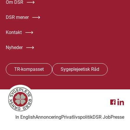
Om DSR
DSR mener
Kontakt
Nyheder
TR-kompasset
Sygeplejeetisk Råd
In English
Annoncering
Privatlivspolitik
DSR Job
Presse