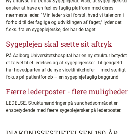
Ny analyse fra Dansk Sygeplejeråd viser, at sygeplejersker
ønsker at have en fælles faglig platform med deres
nærmeste leder. ”Min leder skal forstå, hvad vi taler om i
forhold til det faglige og udviklingen af faget,” lyder det
f.eks. fra en sygeplejerske, der har deltaget.
Sygeplejen skal sætte sit aftryk
På Aalborg Universitetshospital har en ny struktur betydet
et farvel til et ledelseslag af sygeplejersker. Til gengæld
har hovedparten af de nye viceklinikchefer – med særligt
fokus på patientforløb – en sygeplejefaglig baggrund.
Færre lederposter - flere muligheder
LEDELSE. Strukturændringer på sundhedsområdet er
ensbetydende med færre sygeplejersker på lederposter.
DIAKONISSESTIFTELSEN 150 ÅR