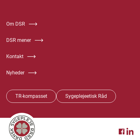
Om DSR
DSR mener
Kontakt
Nyheder
TR-kompasset
Sygeplejeetisk Råd