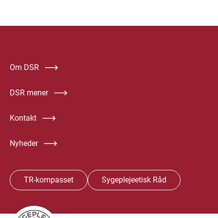
Om DSR
DSR mener
Kontakt
Nyheder
TR-kompasset
Sygeplejeetisk Råd