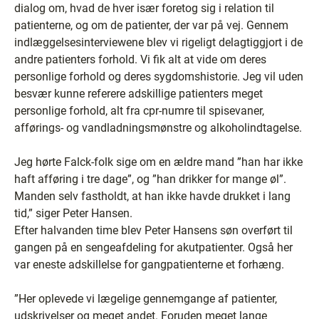
dialog om, hvad de hver især foretog sig i relation til
patienterne, og om de patienter, der var på vej. Gennem
indlæggelsesinterviewene blev vi rigeligt delagtiggjort i de
andre patienters forhold. Vi fik alt at vide om deres
personlige forhold og deres sygdomshistorie. Jeg vil uden
besvær kunne referere adskillige patienters meget
personlige forhold, alt fra cpr-numre til spisevaner,
afførings- og vandladningsmønstre og alkoholindtagelse.
Jeg hørte Falck-folk sige om en ældre mand ”han har ikke
haft afføring i tre dage”, og ”han drikker for mange øl”.
Manden selv fastholdt, at han ikke havde drukket i lang
tid,” siger Peter Hansen.
Efter halvanden time blev Peter Hansens søn overført til
gangen på en sengeafdeling for akutpatienter. Også her
var eneste adskillelse for gangpatienterne et forhæng.
”Her oplevede vi lægelige gennemgange af patienter,
udskrivelser og meget andet. Foruden meget lange