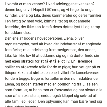
Hvornår er man venner? Hvad ødelægger et venskab? I
denne bog er vi i Napoli i 50’erne, og vi følger to unge
kvinder, Elena og Lila, deres kammerater og deres familier
i en fattig by med vold, kriminalitet og uuddannede
forældre, der ikke kan forstå deres døtres lyst til og kamp
for uddannelse.
Den ene af bogens hovedpersoner, Elena, bliver
mønsterbryder, med alt hvad det indebærer af manglende
forståelse, misundelse og fremmedgørelse, den anden,
Lila, får ikke lov til at uddanne sig og må derfor finde sin
helt egen strategi for at få et tåleligt liv. En lærerinde
spiller en afgørende rolle for de to piger, hun vælger på et
tidspunkt kun at støtte den ene, hvilket får konsekvenser
for dem begge. Bogens fortæller er den nu midaldrende
Elena, og bogen starter med en opringning fra Lilas søn,
som fortæller, at hans mor er forsvundet og har slettet alle
spor af sin eksistens, endda også klippet sig selv ud af
alle familiebilleder. Den oplysning kan man bære med sig