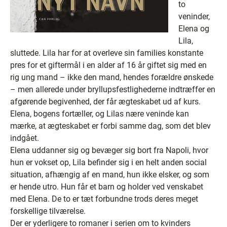
to
veninder,
Elena og
Lila,
sluttede. Lila har for at overleve sin families konstante
pres for et giftermål i en alder af 16 år giftet sig med en
rig ung mand – ikke den mand, hendes forældre ønskede
– men allerede under bryllupsfestlighederne indtræffer en
afgørende begivenhed, der får ægteskabet ud af kurs.
Elena, bogens fortæller, og Lilas nære veninde kan
mærke, at ægteskabet er forbi samme dag, som det blev
indgået.
Elena uddanner sig og bevæger sig bort fra Napoli, hvor
hun er vokset op, Lila befinder sig i en helt anden social
situation, afhængig af en mand, hun ikke elsker, og som
er hende utro. Hun får et barn og holder ved venskabet
med Elena. De to er tæt forbundne trods deres meget
forskellige tilværelse.
Der er yderligere to romaner i serien om to kvinders