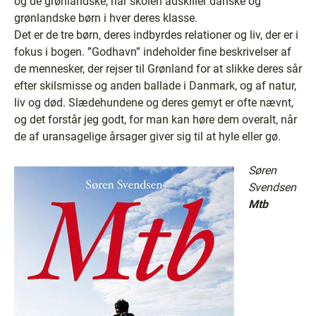
og de grønlandske, når skolen adskiller danske og
grønlandske børn i hver deres klasse.
Det er de tre børn, deres indbyrdes relationer og liv, der er i
fokus i bogen. ”Godhavn” indeholder fine beskrivelser af
de mennesker, der rejser til Grønland for at slikke deres sår
efter skilsmisse og anden ballade i Danmark, og af natur,
liv og død. Slædehundene og deres gemyt er ofte nævnt,
og det forstår jeg godt, for man kan høre dem overalt, når
de af uransagelige årsager giver sig til at hyle eller gø.
Søren
Svendsen
Mtb