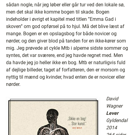
sådan nogle, når jeg løber eller går tur ved den lokale sø,
men det skal ikke komme bogen til skade. Bogen
indeholder i øvrigt et kapitel med titlen ”Emma Gad i
skoven” om god opførsel på to hjul. Må det blive læst af
mange. Bogen er en opslagsbog for både novicer og
nørder, og den giver blod på tanden for en ikke-kører som
mig. Jeg prøvede at cykle Mtb i alperne sidste sommer og
syntes, det var sværere, end jeg havde regnet med. Men
da havde jeg jo heller ikke en bog. Mtb er naturligvis fuld
af dejlige billeder, taget af forfatteren, den er morsom og
nyttig til mænd og kvinder, hvad enten de er novicer eller
nørder.
David
Wagner
Lever
Gyldendal
2014
264 sider