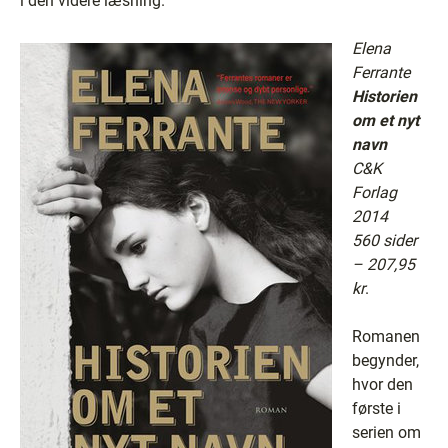
i den videre læsning.
Elena
Ferrante
Historien
om et nyt
navn
C&K
Forlag
2014
560 sider
– 207,95
kr
.
Romanen
begynder,
hvor den
første i
serien om