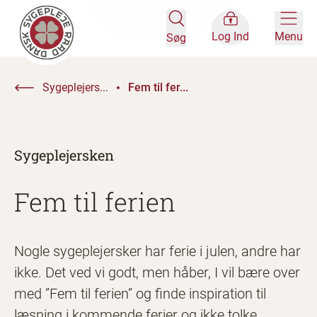
Log Ind
Menu
Søg
Sygeplejers...
Fem til fer...
Sygeplejersken
Fem til ferien
Nogle sygeplejersker har ferie i julen, andre har
ikke. Det ved vi godt, men håber, I vil bære over
med ”Fem til ferien” og finde inspiration til
læsning i kommende ferier og ikke tolke