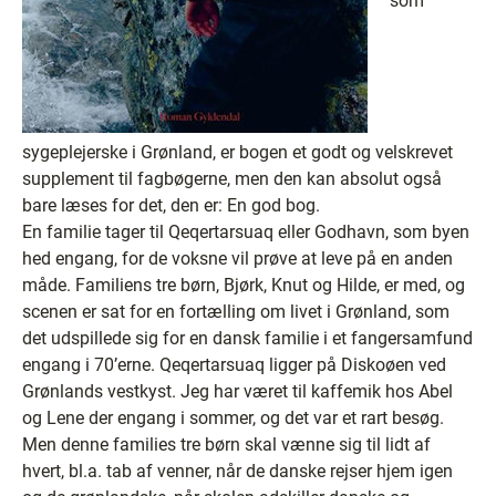
som
sygeplejerske i Grønland, er bogen et godt og velskrevet
supplement til fagbøgerne, men den kan absolut også
bare læses for det, den er: En god bog.
En familie tager til Qeqertarsuaq eller Godhavn, som byen
hed engang, for de voksne vil prøve at leve på en anden
måde. Familiens tre børn, Bjørk, Knut og Hilde, er med, og
scenen er sat for en fortælling om livet i Grønland, som
det udspillede sig for en dansk familie i et fangersamfund
engang i 70’erne. Qeqertarsuaq ligger på Diskoøen ved
Grønlands vestkyst. Jeg har været til kaffemik hos Abel
og Lene der engang i sommer, og det var et rart besøg.
Men denne families tre børn skal vænne sig til lidt af
hvert, bl.a. tab af venner, når de danske rejser hjem igen