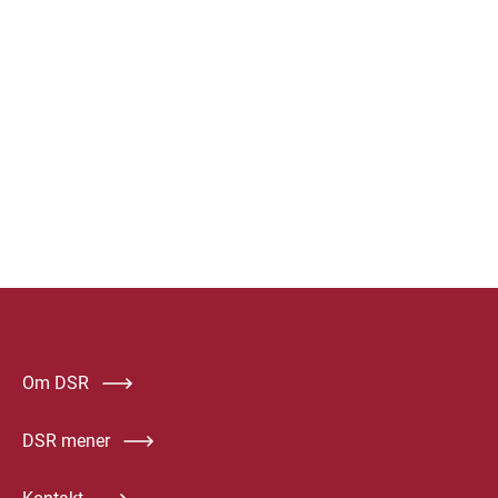
Om DSR
DSR mener