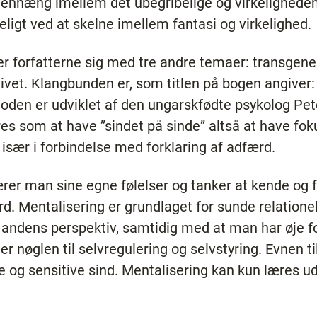
menhæng imellem det ubegribelige og virkeligheden
keligt ved at skelne imellem fantasi og virkelighed.
r forfatterne sig med tre andre temaer: transgener
livet. Klangbunden er, som titlen på bogen angiver
den er udviklet af den ungarskfødte psykolog Pete
es som at have ”sindet på sinde” altså at have fok
 især i forbindelse med forklaring af adfærd.
r man sine egne følelser og tanker at kende og fo
. Mentalisering er grundlaget for sunde relationel
andens perspektiv, samtidig med at man har øje fo
er nøglen til selvregulering og selvstyring. Evnen ti
g sensitive sind. Mentalisering kan kun læres ud