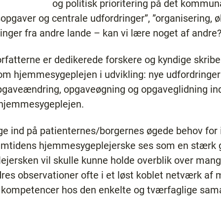
og politisk prioritering på det komm
gaver og centrale udfordringer”, ”organisering, 
inger fra andre lande – kan vi lære noget af andre?
orfatterne er dedikerede forskere og kyndige skribe
om hjemmesygeplejen i udvikling: nye udfordringer 
pgaveændring, opgaveøgning og opgaveglidning in
 hjemmesygeplejen.
 ind på patienternes/borgernes øgede behov for i
remtidens hjemmesygeplejerske ses som en stærk g
ejersken vil skulle kunne holde overblik over mang
res observationer ofte i et løst koblet netværk af
kompetencer hos den enkelte og tværfaglige sama