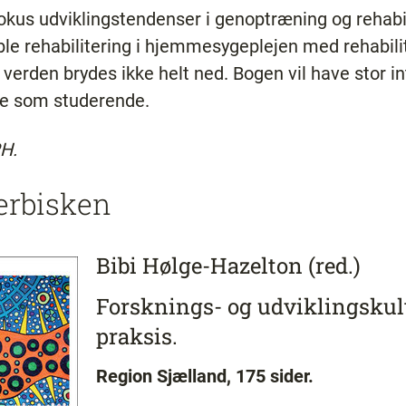
 fokus udviklingstendenser i genoptræning og rehabi
oble rehabilitering i hjemmesygeplejen med rehabilit
 verden brydes ikke helt ned. Bogen vil have stor i
de som studerende.
PH.
erbisken
Bibi Hølge-Hazelton (red.)
Forsknings- og udviklingskult
praksis.
Region Sjælland, 175 sider.