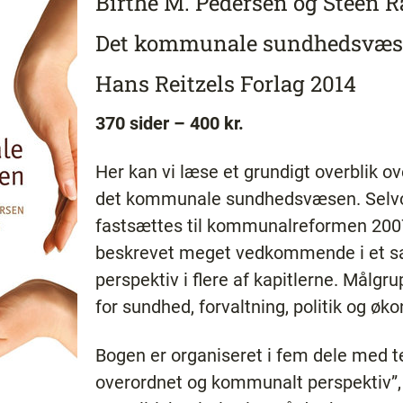
Birthe M. Pedersen og Steen R
Det kommunale sundhedsvæ
Hans Reitzels Forlag 2014
370 sider – 400 kr.
Her kan vi læse et grundigt overblik ov
det kommunale sundhedsvæsen. Selvo
fastsættes til kommunalreformen 2007
beskrevet meget vedkommende i et sa
perspektiv i flere af kapitlerne. Målg
for sundhed, forvaltning, politik og øk
Bogen er organiseret i fem dele med t
overordnet og kommunalt perspektiv”,