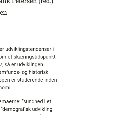
ank Petersen (red.)
sen
er udviklingstendenser i
m et skæringstidspunkt
, så er udviklingen
mfunds- og historisk
ruppen er studerende inden
onomi.
emaerne: ”sundhed i et
 ”demografisk udvikling