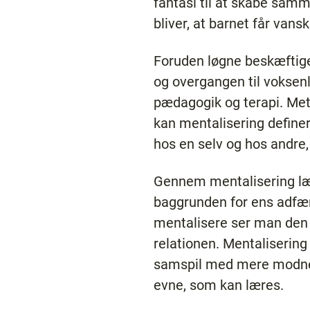
fantasi til at skabe sam
bliver, at barnet får vans
Foruden løgne beskæftige
og overgangen til voksen
pædagogik og terapi. Meto
kan mentalisering definer
hos en selv og hos andre,
Gennem mentalisering lære
baggrunden for ens adfærd
mentalisere ser man den 
relationen. Mentalisering 
samspil med mere modne o
evne, som kan læres.