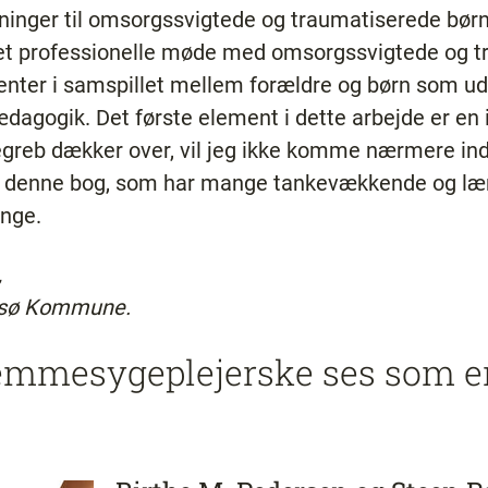
ntninger til omsorgssvigtede og traumatiserede bør
det professionelle møde med omsorgssvigtede og 
enter i samspillet mellem forældre og børn som u
agogik. Det første element i dette arbejde er en i
egreb dækker over, vil jeg ikke komme nærmere ind
 denne bog, som har mange tankevækkende og lærer
unge.
,
resø Kommune.
emmesygeplejerske ses som e