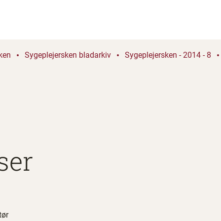
ken
Sygeplejersken bladarkiv
Sygeplejersken - 2014 - 8
ser
tør