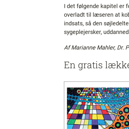
I det følgende kapitel er
overladt til læseren at k
indsats, så den søjledelte
sygeplejersker, uddanne
Af Marianne Mahler, Dr. 
En gratis lækk