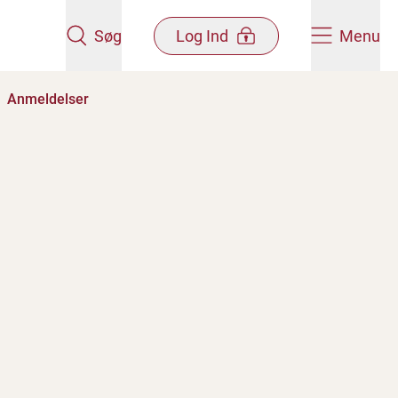
Søg
Log Ind
Menu
Anmeldelser