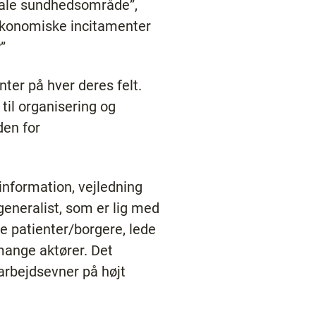
unale sundhedsområde”,
økonomiske incitamenter
”
nter på hver deres felt.
til organisering og
den for
nformation, vejledning
eneralist, som er lig med
e patienter/borgere, lede
 mange aktører. Det
rbejdsevner på højt