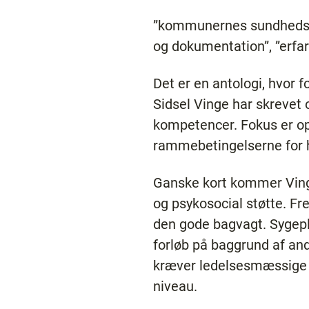
”kommunernes sundhedsop
og dokumentation”, ”erfar
Det er en antologi, hvor f
Sidsel Vinge har skrevet 
kompetencer. Fokus er o
rammebetingelserne for
Ganske kort kommer Vinge
og psykosocial støtte. F
den gode bagvagt. Sygepl
forløb på baggrund af and
kræver ledelsesmæssige 
niveau.