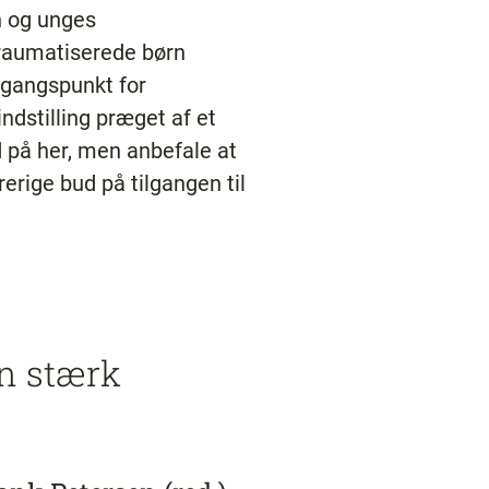
n og unges
traumatiserede børn
dgangspunkt for
ndstilling præget af et
 på her, men anbefale at
ige bud på tilgangen til
n stærk