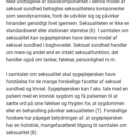
Med undtagelse af basiskomponenten i denne model af
seksuel sundhed betragtes seksualitetens komponenter
som sexodynamiske, fordi de udvikler sig og påvirker
hinanden gensidigt livet igennem. Seksualiteten er ikke en
standardiseret eller stationær størrelse (6). I samtalen om
seksualitet kan sygeplejersken have denne model af
seksuel sundhed i baghovedet. Seksuel sundhed handler
om mere og andet end en intakt seksualfunktion, det
handler også om tanker, følelser, personlighed m.m.
I samtalen om seksualitet skal sygeplejersken have
forståelse for de mange forskellige facetter af seksuel
sundhed og trivsel. Sygeplejersken kan f.eks. tale med en
patient med en kronisk sygdom og få patienten til at
sætte ord på sine følelser og frygten for, at sygdommen
eller en behandling påvirker seksualiteten (7). Forskellige
forskere har påpeget betydningen af, at sygeplejersken
har en holistisk, mangefacetteret tilgang til samtalen om
seksualitet (8).