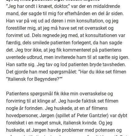
”Jeg har ondt i knæet, doktor,” var der en midaldrende
mand, der sagde til mig for efterhånden en del år siden.
Han var på vej ud ad døren i min konsultation, og jeg
forestiller mig, at jeg må have set ret overrasket og
forvirret ud. Dels regnede jeg med, at konsultationen var
færdig, dels smilede patienten forlegent, da han sagde
det. Jeg tror ikke, at jeg fik kommenteret på patientens
uventede udbrud, men inviterede ham til at sætte sig igen.
Han satte sig. Jeg tav og lod patienten bryde tavsheden.
Det gjorde han med spørgsmålet: ”Har du ikke set filmen
”Italiensk for Begyndere?””
Patientens spørgsmål fik ikke min overraskelse og
forvirring til at klinge af. Jeg havde faktisk set filmen
nogle år forinden. Jeg huskede, at en af filmens
hovedpersoner, Jørgen (spillet af Peter Gantzler) var dybt
forelsket i en meget smuk, italiensk kvinde. Og jeg
huskede, at Jørgen havde problemer med potensen og