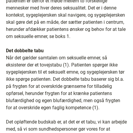
patienten er derfor et møde mellem to forskellige
mennesker med hver deres seksualitet. Det er i denne
kontekst, sygeplejersken skal navigere, og sygeplejersken
skal gøre det på en måde, der sætter patienten i centrum,
herunder afdækker patientens ønsker og behov for at tale
om seksuelle emner, se boks 1.
Det dobbelte tabu
Når det gælder samtalen om seksuelle emner, så
eksisterer der et tovejstabu (1). Patienten spørger ikke
sygeplejersken til et seksuelt emne, og sygeplejersken tør
ikke spørge patienten. Det dobbelte tabu baserer sig bl.a.
på frygten for at overskride grænserne for tilladelig
opførsel, herunder frygten for at krænke patientens
blufærdighed og egen blufærdighed, men også frygten
for at overskride egen faglig kompetence (1).
Det opløftende budskab er, at det er et tabu, vi kan arbejde
med, så vi som sundhedspersoner gør vores for at