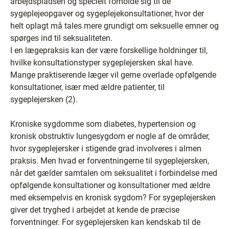
arbejdspladsen og specielt forholde sig til de
sygeplejeopgaver og sygeplejekonsultationer, hvor der
helt oplagt må tales mere grundigt om seksuelle emner og
spørges ind til seksualiteten.
I en lægepraksis kan der være forskellige holdninger til,
hvilke konsultationstyper sygeplejersken skal have.
Mange praktiserende læger vil gerne overlade opfølgende
konsultationer, især med ældre patienter, til
sygeplejersken (2).
Kroniske sygdomme som diabetes, hypertension og
kronisk obstruktiv lungesygdom er nogle af de områder,
hvor sygeplejersker i stigende grad involveres i almen
praksis. Men hvad er forventningerne til sygeplejersken,
når det gælder samtalen om seksualitet i forbindelse med
opfølgende konsultationer og konsultationer med ældre
med eksempelvis en kronisk sygdom? For sygeplejersken
giver det tryghed i arbejdet at kende de præcise
forventninger. For sygeplejersken kan kendskab til de