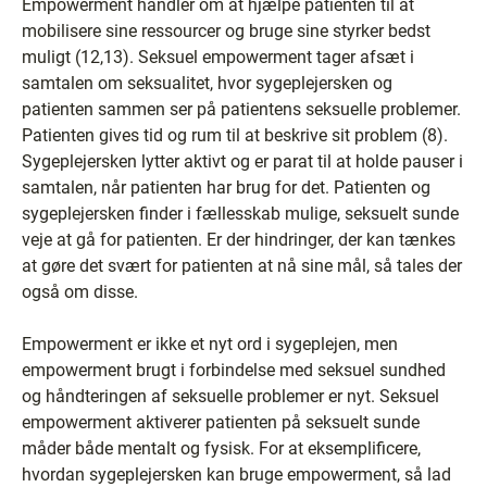
Empowerment handler om at hjælpe patienten til at
mobilisere sine ressourcer og bruge sine styrker bedst
muligt (12,13). Seksuel empowerment tager afsæt i
samtalen om seksualitet, hvor sygeplejersken og
patienten sammen ser på patientens seksuelle problemer.
Patienten gives tid og rum til at beskrive sit problem (8).
Sygeplejersken lytter aktivt og er parat til at holde pauser i
samtalen, når patienten har brug for det. Patienten og
sygeplejersken finder i fællesskab mulige, seksuelt sunde
veje at gå for patienten. Er der hindringer, der kan tænkes
at gøre det svært for patienten at nå sine mål, så tales der
også om disse.
Empowerment er ikke et nyt ord i sygeplejen, men
empowerment brugt i forbindelse med seksuel sundhed
og håndteringen af seksuelle problemer er nyt. Seksuel
empowerment aktiverer patienten på seksuelt sunde
måder både mentalt og fysisk. For at eksemplificere,
hvordan sygeplejersken kan bruge empowerment, så lad