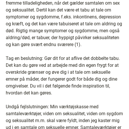
fremme tilladeligheden, når det gælder samtalen om sex
og seksualitet. Dertil kan det være et tabu at tale om
symptomer og sygdomme, f.eks. inkontinens, depression
og kræft, og det kan være tabuiseret at tale om aldring og
død. Rigtig mange symptomer og sygdomme, men også
aldring/død, er tabuer, der hyppigt påvirker seksualiteten
og kan gøre svært endnu sværere (1).
Tag en beslutning: Gør dit for at aflive det dobbelte tabu.
Det kan du gøre ved at arbejde med din egen frygt for at
overskride grænser og øve dig i at tale om seksuelle
emner på måder, der fungerer godt for både dig og dine
omgivelser. Du vil i det følgende finde inspiration til,
hvordan det kan gøres.
Undgå fejlslutningen: Min værktøjskasse med
samtaleværktøjer, viden om seksualitet, viden om sygdom
og seksualitet m.m. skal være fyldt, inden jeg kaster mig
ud i en samtale om seksuelle emner. Samtaleværktøjer er