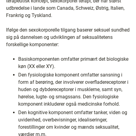
terapeutisk koncept, sexokorporel terapi, der har størst
udbredelse i lande som Canada, Schweiz, Østrig, Italien,
Frankrig og Tyskland.
Ifølge den sexokorporelle tilgang baserer seksuel sundhed
sig på dannelsen og udviklingen af seksualitetens
forskellige komponenter:
Basiskomponenten omfatter primært det biologiske
køn (XX eller XY).
Den fysiologiske komponent omfatter sansning i
form af berøring, der involverer overfladereceptorer i
huden og dybdereceptorer i musklerne, samt syn,
hørelse, lugte- og smagssans. Den fysiologiske
komponent inkluderer også medicinske forhold.
Den kognitive komponent omfatter tanker, viden og
uvidenhed, overbevisninger, idealiseringer,
forestillinger om kvinder og mænds seksualitet,
værdier m.m.