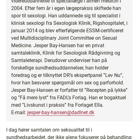
videreuddannelse til speciallæge i almen medicin i
2004. Efter fem år i egen lægepraksis skiftede han
spor til sexologi. Han uddannede sig til specialist i
klinisk sexologi fra Sexologisk Klinik, Rigshospitalet, i
januar 2014 og blev efterfølgende ESSM-certificeret
ved Multidisciplinary Joint Committee on Sexual
Medicine. Jesper Bay-Hansen har en privat
samtaleklinik, Klinik for Sexologisk Rådgivning og
Samtaleterapi. Derudover underviser han på
forskellige sundhedsuddannelser, han holder
foredrag og er tilknyttet DR’s ekspertpanel ”Lev Nu”,
hvor han besvarer spørgsmål om sex og parforhold.
Jesper Bay-Hansen er forfatter til ”Recepten på lykke”
og ”Få mere lyst” fra FADL’s Forlag. Han er bogaktuel
med ”Livskunst i praksis” fra Forlaget Ella.
E-mail:
jesper-bay-hansen@dadlnet.dk
I dag hører samtalen om seksualitet til i
sundhedsarbejdet, der ikke alene fokuserer på behandling