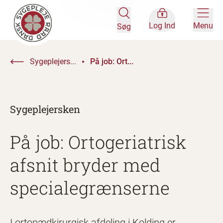
Log Ind
Menu
Søg
Sygeplejers...
På job: Ort...
Sygeplejersken
På job: Ortogeriatrisk
afsnit bryder med
specialegrænserne
I ortopædkirurgisk afdeling i Kolding er