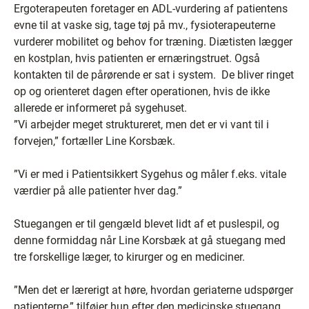
Ergoterapeuten foretager en ADL-vurdering af patientens
evne til at vaske sig, tage tøj på mv., fysioterapeuterne
vurderer mobilitet og behov for træning. Diætisten lægger
en kostplan, hvis patienten er ernæringstruet. Også
kontakten til de pårørende er sat i system. De bliver ringet
op og orienteret dagen efter operationen, hvis de ikke
allerede er informeret på sygehuset.
”Vi arbejder meget struktureret, men det er vi vant til i
forvejen,” fortæller Line Korsbæk.
”Vi er med i Patientsikkert Sygehus og måler f.eks. vitale
værdier på alle patienter hver dag.”
Stuegangen er til gengæld blevet lidt af et puslespil, og
denne formiddag når Line Korsbæk at gå stuegang med
tre forskellige læger, to kirurger og en mediciner.
”Men det er lærerigt at høre, hvordan geriaterne udspørger
patienterne,” tilføjer hun efter den medicinske stuegang,