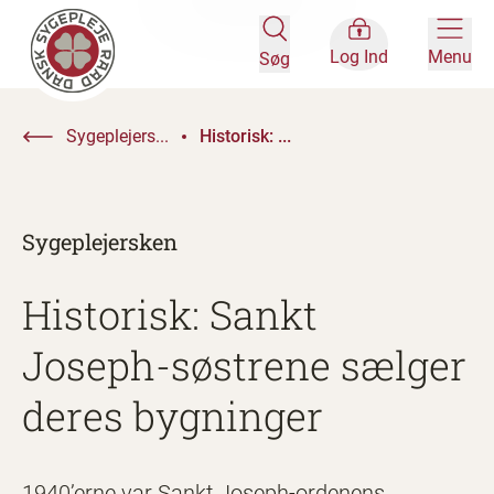
Log Ind
Menu
Søg
Sygeplejers...
Historisk: ...
Sygeplejersken
Historisk: Sankt
Joseph-søstrene sælger
deres bygninger
1940’erne var Sankt Joseph-ordenens