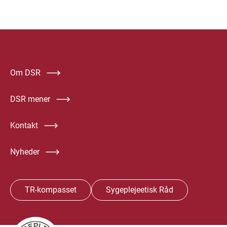
Om DSR
DSR mener
Kontakt
Nyheder
TR-kompasset
Sygeplejeetisk Råd