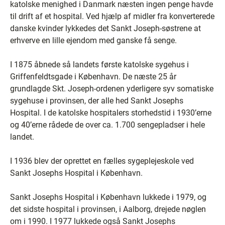
katolske menighed i Danmark næsten ingen penge havde
til drift af et hospital. Ved hjælp af midler fra konverterede
danske kvinder lykkedes det Sankt Joseph-søstrene at
erhverve en lille ejendom med ganske få senge.
I 1875 åbnede så landets første katolske sygehus i
Griffenfeldtsgade i København. De næste 25 år
grundlagde Skt. Joseph-ordenen yderligere syv somatiske
sygehuse i provinsen, der alle hed Sankt Josephs
Hospital. I de katolske hospitalers storhedstid i 1930’erne
og 40’erne rådede de over ca. 1.700 sengepladser i hele
landet.
I 1936 blev der oprettet en fælles sygeplejeskole ved
Sankt Josephs Hospital i København.
Sankt Josephs Hospital i København lukkede i 1979, og
det sidste hospital i provinsen, i Aalborg, drejede nøglen
om i 1990. I 1977 lukkede også Sankt Josephs