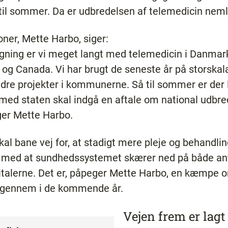
il sommer. Da er udbredelsen af telemedicin nem
ner, Mette Harbo, siger:
igning er vi meget langt med telemedicin i Danmar
 og Canada. Vi har brugt de seneste år på storskal
re projekter i kommunerne. Så til sommer er der lag
ed staten skal indgå en aftale om national udbrede
ger Mette Harbo.
al bane vej for, at stadigt mere pleje og behandli
 med at sundhedssystemet skærer ned på både ant
italerne. Det er, påpeger Mette Harbo, en kæmpe o
igennem i de kommende år.
Vejen frem er lagt