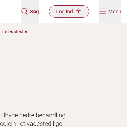
Søg
Log Ind
Menu
I et vadested
g tilbyde bedre behandling
dicin i et vadested lige