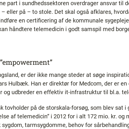
ne part i sundhedssektoren overdrager ansvar til 
– eller på – to stole. Det skal også afklares, hvor
indføre en certificering af de kommunale sygeplejers
 kan håndtere telemedicin i godt samspil med borg
r ”empowerment”
sland, er der ikke mange steder at søge inspiration
ars Hulbæk. Han er direktør for Medcom, der er en o
 og udbreder en effektiv it-infrastruktur til bl.a. t
 tovholder på de storskala-forsøg, som blev sat i
lse af telemedicin” i 2012 for i alt 172 mio. kr. o
sk sygdom, tarmsygdomme, behov for sårbehandling