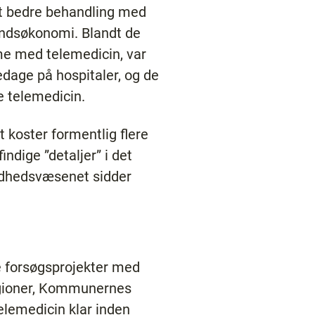
 at bedre behandling med
undsøkonomi. Blandt de
mme med telemedicin, var
edage på hospitaler, og de
e telemedicin.
 koster formentlig flere
indige ”detaljer” i det
ndhedsvæsenet sidder
ke forsøgsprojekter med
Regioner, Kommunernes
elemedicin klar inden