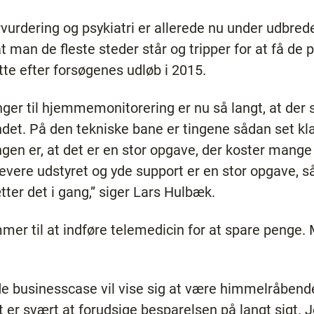
vurdering og psykiatri er allerede nu under udbredel
at man de fleste steder står og tripper for at få de
te efter forsøgenes udløb i 2015.
er til hjemmemonitorering er nu så langt, at der sk
andet. På den tekniske bane er tingene sådan set klar
ngen er, at det er en stor opgave, der koster mange
vere udstyret og yde support er en stor opgave, så 
ætter det i gang,” siger Lars Hulbæk.
mer til at indføre telemedicin for at spare penge. M
rde businesscase vil vise sig at være himmelråbende
t er svært at forudsige besparelsen på langt sigt. Je