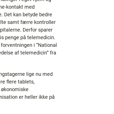
line-kontakt med
. Det kan betyde bedre
lte samt færre kontroller
pitalerne. Derfor sparer
is penge på telemedicin.
d forventningen i ”National
delse af telemedicin” fra
ningstagerne lige nu med
ere flere tablets,
de økonomiske
isation er heller ikke på