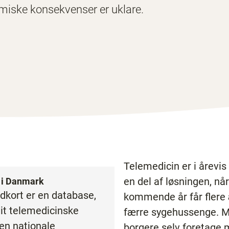
omiske konsekvenser er uklare.
Telemedicin er i årevi
en del af løsningen, nå
n i Danmark
dkort er en database,
kommende år får flere æ
dit telemedicinske
færre sygehussenge. M
den nationale
borgere selv foretage 