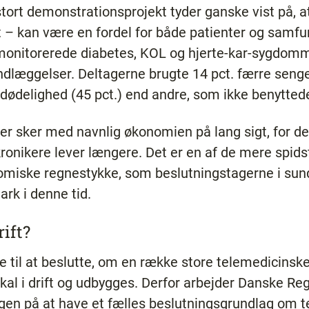
t stort demonstrationsprojekt tyder ganske vist på,
gt – kan være en fordel for både patienter og samf
a. monitorerede diabetes, KOL og hjerte-kar-sygdo
indlæggelser. Deltagerne brugte 14 pct. færre seng
dødelighed (45 pct.) end andre, som ikke benytted
r sker med navnlig økonomien på lang sigt, for det
kronikere lever længere. Det er en af de mere spidsf
nomiske regnestykke, som beslutningstagerne i su
rk i denne tid.
rift?
de til at beslutte, om en række store telemedicins
skal i drift og udbygges. Derfor arbejder Danske 
gen på at have et fælles beslutningsgrundlag om t