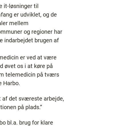
 it-løsninger til
fang er udviklet, og de
aler mellem
kommuner og regioner har
de indarbejdet brugen af
emedicin er ved at være
id øvet os i at køre på
m telemedicin på tværs
te Harbo.
 af det sværeste arbejde,
ationen på plads.”
o bl.a. brug for klare