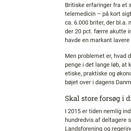
Britiske erfaringer fra e
telemedicin – på kort si
ca. 6.000 briter, der bl.
der 20 pct. færre akutte 
havde en markant lavere 
Men problemet er, hvad de
penge i det lange løb, at 
etiske, praktiske og øko
bøjet over i dagens Danma
Skal store forsøg i d
I 2015 er tiden nemlig in
hundredvis af deltagere 
Landsforening og regerin