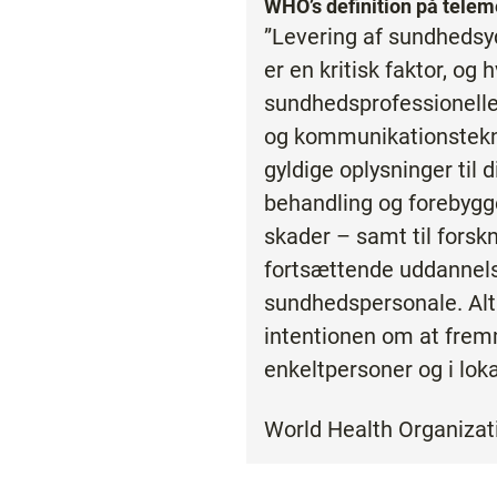
WHO’s definition på telem
”Levering af sundhedsy
er en kritisk faktor, og 
sundhedsprofessionelle
og kommunikationstekno
gyldige oplysninger til 
behandling og forebyg
skader – samt til forsk
fortsættende uddannels
sundhedspersonale. A
intentionen om at fre
enkeltpersoner og i lok
World Health Organizat