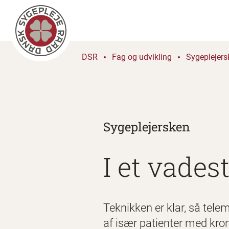
DSR
Fag og udvikling
Sygeplejers
Sygeplejersken
I et vades
Teknikken er klar, så telem
af især patienter med kron