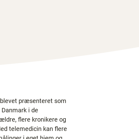
s blevet præsenteret som
r Danmark i de
ldre, flere kronikere og
ed telemedicin kan flere
målinger i eget hjem og