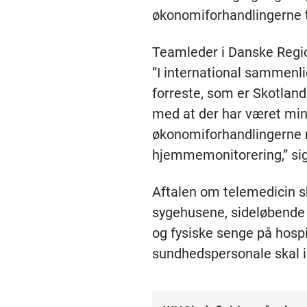
økonomiforhandlingerne t
Teamleder i Danske Regio
”I international sammenl
forreste, som er Skotland
med at der har været mind
økonomiforhandlingerne m
hjemmemonitorering,” si
Aftalen om telemedicin sk
sygehusene, sideløbende
og fysiske senge på hosp
sundhedspersonale skal 