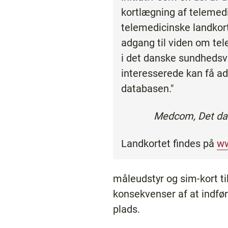
kortlægning af telemedic
telemedicinske landkort
adgang til viden om tel
i det danske sundhedsv
interesserede kan få adg
databasen."
Medcom, Det da
Landkortet findes på
w
måleudstyr og sim-kort ti
konsekvenser af at indfør
plads.