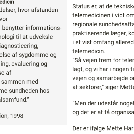
edicin
Status er, at de tekniske
delser, hvor afstanden
telemedicinen i vidt om
hvor
regionale sundhedsaft
 benytter informations-
praktiserende læger, 
logi til at udveksle
i et vist omfang allere
diagnosticering,
telemedicin.
gelse af sygdomme og
”Så vejen frem for tel
ning, evaluering og
lagt, og vi har i nogen t
e af
vejen og samarbejde o
lt sammen med
af sektorer,” siger Met
mme sundheden hos
alsamfund.”
”Men der udestår noget
og det er at få organis
ion, 1998
Der er ifølge Mette Harb