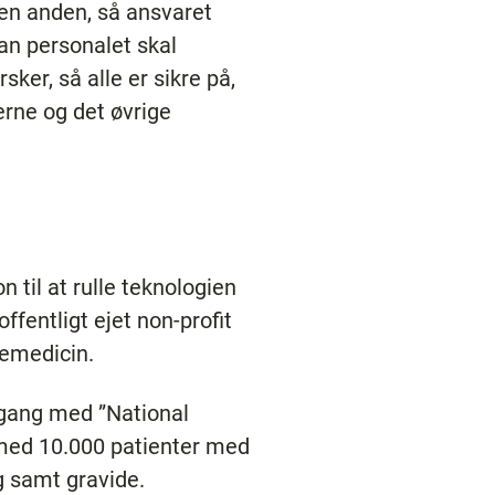
den anden, så ansvaret
dan personalet skal
ker, så alle er sikre på,
erne og det øvrige
 til at rulle teknologien
ffentligt ejet non-profit
elemedicin.
 gang med ”National
g med 10.000 patienter med
 samt gravide.