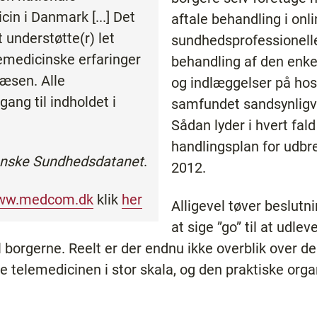
in i Danmark [...] Det
aftale behandling i on
 understøtte(r) let
sundhedsprofessionelle
emedicinske erfaringer
behandling af den enke
æsen. Alle
og indlæggelser på hos
ang til indholdet i
samfundet sandsynligv
Sådan lyder i hvert fal
handlingsplan for udbre
nske Sundhedsdatanet
.
2012.
ww.medcom.dk
klik
her
Alligevel tøver beslut
at sige ”go” til at udlev
l borgerne. Reelt er der endnu ikke overblik over 
e telemedicinen i stor skala, og den praktiske organ