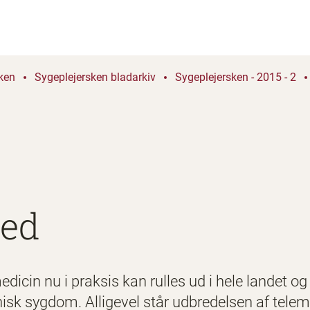
ken
Sygeplejersken bladarkiv
Sygeplejersken - 2015 - 2
ted
edicin nu i praksis kan rulles ud i hele landet o
isk sygdom. Alligevel står udbredelsen af teleme