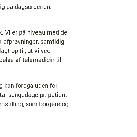
lig på dagsordenen.
k. Vi er på niveau med de
a-afprøvninger, samtidig
t op til, at vi ved
lse af telemedicin til
ng kan foregå uden for
al sengedage pr. patient
mstilling, som borgere og