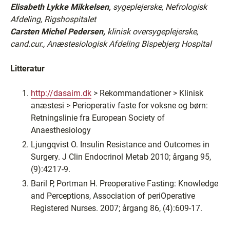
Elisabeth Lykke Mikkelsen,
sygeplejerske, Nefrologisk
Afdeling, Rigshospitalet
Carsten Michel Pedersen,
klinisk oversygeplejerske,
cand.cur., Anæstesiologisk Afdeling Bispebjerg Hospital
Litteratur
http://dasaim.dk
> Rekommandationer > Klinisk
anæstesi > Perioperativ faste for voksne og børn:
Retningslinie fra European Society of
Anaesthesiology
Ljungqvist O. Insulin Resistance and Outcomes in
Surgery. J Clin Endocrinol Metab 2010; årgang 95,
(9):4217-9.
Baril P, Portman H. Preoperative Fasting: Knowledge
and Perceptions, Association of periOperative
Registered Nurses. 2007; årgang 86, (4):609-17.