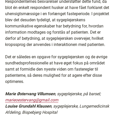
Respondenternes besvarelser understøtter dette fund, da
blot én enkelt respondent husker at have fået forklaret det
uhensigtsmæssige i en forlænget fasteperiode. I projektet
blev det desuden tydeligt, at sygeplejerskens
kommunikative egenskaber har betydning for, hvordan
information modtages og forstås af patienten. Det er
derfor af betydning, at sygeplejersken overvejer, hvilket
kropssprog der anvendes i interaktionen med patienten.
Det er således en opgave for sygeplejersken og de øvrige
sundhedsprofessionelle at have øget fokus på området
samt at formidle den nyeste viden om fasteregler til
patienterne, så deres mulighed for at agere efter disse
optimeres.
Marie Østervang Villumsen
, sygeplejerske, på barsel;
marieoestervang@gmail.com
Louise Grundahl Klausen
, sygeplejerske, Lungemedicinsk
Afdeling, Bispebjerg Hospital