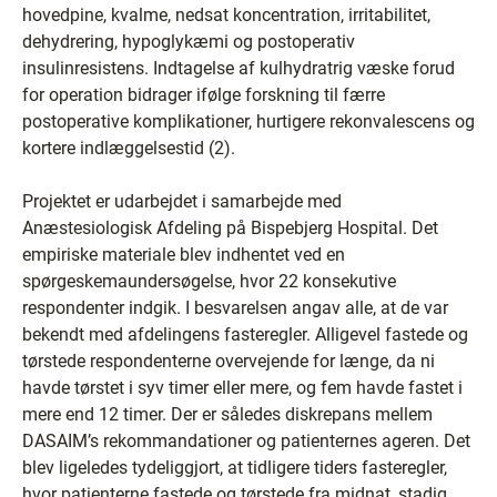
hovedpine, kvalme, nedsat koncentration, irritabilitet,
dehydrering, hypoglykæmi og postoperativ
insulinresistens. Indtagelse af kulhydratrig væske forud
for operation bidrager ifølge forskning til færre
postoperative komplikationer, hurtigere rekonvalescens og
kortere indlæggelsestid (2).
Projektet er udarbejdet i samarbejde med
Anæstesiologisk Afdeling på Bispebjerg Hospital. Det
empiriske materiale blev indhentet ved en
spørgeskemaundersøgelse, hvor 22 konsekutive
respondenter indgik. I besvarelsen angav alle, at de var
bekendt med afdelingens fasteregler. Alligevel fastede og
tørstede respondenterne overvejende for længe, da ni
havde tørstet i syv timer eller mere, og fem havde fastet i
mere end 12 timer. Der er således diskrepans mellem
DASAIM’s rekommandationer og patienternes ageren. Det
blev ligeledes tydeliggjort, at tidligere tiders fasteregler,
hvor patienterne fastede og tørstede fra midnat, stadig