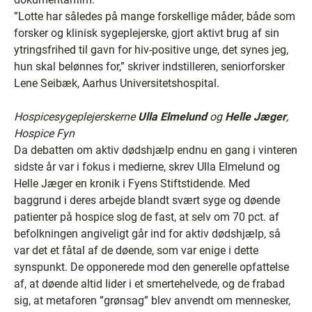
”Lotte har således på mange forskellige måder, både som
forsker og klinisk sygeplejerske, gjort aktivt brug af sin
ytringsfrihed til gavn for hiv-positive unge, det synes jeg,
hun skal belønnes for,” skriver indstilleren, seniorforsker
Lene Seibæk, Aarhus Universitetshospital.
Hospicesygeplejerskerne
Ulla Elmelund
og
Helle Jæger
,
Hospice Fyn
Da debatten om aktiv dødshjælp endnu en gang i vinteren
sidste år var i fokus i medierne, skrev Ulla Elmelund og
Helle Jæger en kronik i Fyens Stiftstidende. Med
baggrund i deres arbejde blandt svært syge og døende
patienter på hospice slog de fast, at selv om 70 pct. af
befolkningen angiveligt går ind for aktiv dødshjælp, så
var det et fåtal af de døende, som var enige i dette
synspunkt. De opponerede mod den generelle opfattelse
af, at døende altid lider i et smertehelvede, og de frabad
sig, at metaforen ”grønsag” blev anvendt om mennesker,