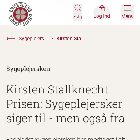
Log Ind
Menu
Søg
Sygeplejers...
Kirsten Sta...
Sygeplejersken
Kirsten Stallknecht
Prisen: Sygeplejersker
siger til - men også fra
Fagbladet Sygeplejersken har modtaget i alt