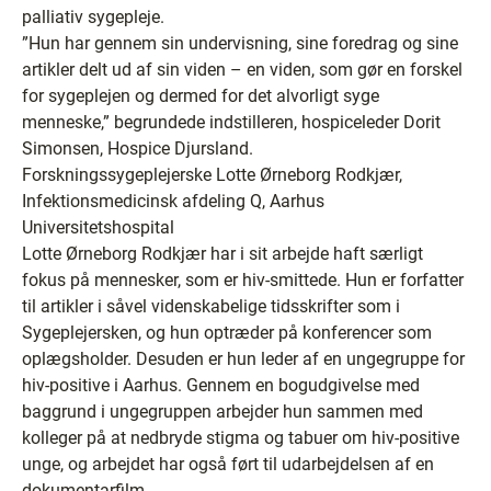
palliativ sygepleje.
”Hun har gennem sin undervisning, sine foredrag og sine
artikler delt ud af sin viden – en viden, som gør en forskel
for sygeplejen og dermed for det alvorligt syge
menneske,” begrundede indstilleren, hospiceleder Dorit
Simonsen, Hospice Djursland.
Forskningssygeplejerske Lotte Ørneborg Rodkjær,
Infektionsmedicinsk afdeling Q, Aarhus
Universitetshospital
Lotte Ørneborg Rodkjær har i sit arbejde haft særligt
fokus på mennesker, som er hiv-smittede. Hun er forfatter
til artikler i såvel videnskabelige tidsskrifter som i
Sygeplejersken, og hun optræder på konferencer som
oplægsholder. Desuden er hun leder af en ungegruppe for
hiv-positive i Aarhus. Gennem en bogudgivelse med
baggrund i ungegruppen arbejder hun sammen med
kolleger på at nedbryde stigma og tabuer om hiv-positive
unge, og arbejdet har også ført til udarbejdelsen af en
dokumentarfilm.