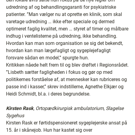
udredning af og behandlingsgaranti for psykiatriske
patienter. ”Man vælger nu at oprette en klinik, som skal
varetage udredning … ikke efter speciale og dermed
optimeret faglig kvalitet, men … styret af timer og målbare
indhug i ventelisterne på udredning, ikke behandling.
Hvordan kan man som organisation se sig det bekendt,
hvordan kan man lægefagligt og sygeplejefagligt
forsvare sådan en model,” spurgte hun.
Kritikken nåede helt frem til og blev drøftet i Regionsrådet.
”Lisbeth sætter fagligheden i fokus og gør op med
politikernes forståelse af, at mennesker kan rubriceres og
passe ind i kasser,” skrev indstillerne, Agnethe Elkjær og
Heidi Schmidt, bl.a. i deres begrundelse.
Kirsten Rask
, Ortopædkirurgisk ambulatorium, Slagelse
Sygehus
Kirsten Rask er førtidspensioneret sygeplejerske ansat på
15. år i skånejob. Hun har kastet sig over