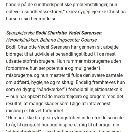
handle på de sundhedspolitiske problemstillinger, hun
oplever i sundhedssektoren,” skrev sygeplejerske Christina
Larsen i sin begrundelse.
Sygeplejerske
Bodil Charlotte Vedel Sørensen
,
Heroinklinikken, Behand-lingscenter Odense
Bodil Charlotte Vedel Sørensen har gennem sit arbejde
bidraget til at udvikle et behandlingstilbud til de mest
udsatte stofmisbrugere. Hun rummer misbrugerne uden
fordomme, hun ser potentiale og muligheder i
misbrugerne, og hun mestrer til fulde den svære samtale
om adfærd, hygiejne og misbrug. Endelig fremhæves hun
som en dygtig ”håndværker” i forhold til injektionsteknik
– hun har oplært både medarbejdere og brugere med det
resultat, at mange skader som følge af intravenøst
misbrug er blevet forhindret.
”Hun har ikke brugt sin ytringsfrihed inden for de seneste
to år, til gengæld har hun inspireret mig til at bruge min
”ytringsfrækhed” … jeg har flere gange været i medierne