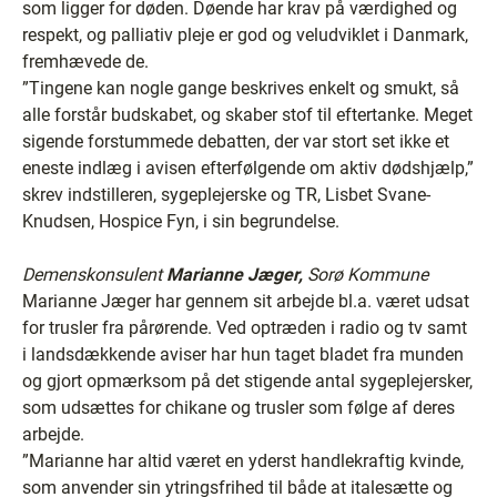
som ligger for døden. Døende har krav på værdighed og
respekt, og palliativ pleje er god og veludviklet i Danmark,
fremhævede de.
”Tingene kan nogle gange beskrives enkelt og smukt, så
alle forstår budskabet, og skaber stof til eftertanke. Meget
sigende forstummede debatten, der var stort set ikke et
eneste indlæg i avisen efterfølgende om aktiv dødshjælp,”
skrev indstilleren, sygeplejerske og TR, Lisbet Svane-
Knudsen, Hospice Fyn, i sin begrundelse.
Demenskonsulent
Marianne Jæger,
Sorø Kommune
Marianne Jæger har gennem sit arbejde bl.a. været udsat
for trusler fra pårørende. Ved optræden i radio og tv samt
i landsdækkende aviser har hun taget bladet fra munden
og gjort opmærksom på det stigende antal sygeplejersker,
som udsættes for chikane og trusler som følge af deres
arbejde.
”Marianne har altid været en yderst handlekraftig kvinde,
som anvender sin ytringsfrihed til både at italesætte og