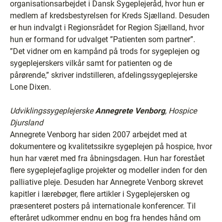
organisationsarbejdet i Dansk Sygeplejeråd, hvor hun er
medlem af kredsbestyrelsen for Kreds Sjælland. Desuden
er hun indvalgt i Regionsrådet for Region Sjælland, hvor
hun er formand for udvalget ”Patienten som partner”.
”Det vidner om en kampånd på trods for sygeplejen og
sygeplejerskers vilkår samt for patienten og de
pårørende,” skriver indstilleren, afdelingssygeplejerske
Lone Dixen.
Udviklingssygeplejerske
Annegrete Venborg
, Hospice
Djursland
Annegrete Venborg har siden 2007 arbejdet med at
dokumentere og kvalitetssikre sygeplejen på hospice, hvor
hun har været med fra åbningsdagen. Hun har forestået
flere sygeplejefaglige projekter og modeller inden for den
palliative pleje. Desuden har Annegrete Venborg skrevet
kapitler i lærebøger, flere artikler i Sygeplejersken og
præsenteret posters på internationale konferencer. Til
efteråret udkommer endnu en bog fra hendes hånd om