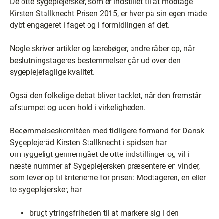
De otte sygeplejersker, som er indstillet til at modtage
Kirsten Stallknecht Prisen 2015, er hver på sin egen måde
dybt engageret i faget og i formidlingen af det.
Nogle skriver artikler og lærebøger, andre råber op, når
beslutningstageres bestemmelser går ud over den
sygeplejefaglige kvalitet.
Også den folkelige debat bliver tacklet, når den fremstår
afstumpet og uden hold i virkeligheden.
Bedømmelseskomitéen med tidligere formand for Dansk
Sygeplejeråd Kirsten Stallknecht i spidsen har
omhyggeligt gennemgået de otte indstillinger og vil i
næste nummer af Sygeplejersken præsentere en vinder,
som lever op til kriterierne for prisen: Modtageren, en eller
to sygeplejersker, har
brugt ytringsfriheden til at markere sig i den