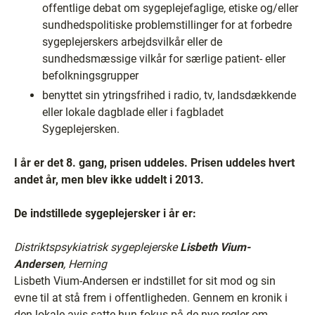
offentlige debat om sygeplejefaglige, etiske og/eller
sundhedspolitiske problemstillinger for at forbedre
sygeplejerskers arbejdsvilkår eller de
sundhedsmæssige vilkår for særlige patient- eller
befolkningsgrupper
benyttet sin ytringsfrihed i radio, tv, landsdækkende
eller lokale dagblade eller i fagbladet
Sygeplejersken.
I år er det 8. gang, prisen uddeles. Prisen uddeles hvert
andet år, men blev ikke uddelt i 2013.
De indstillede sygeplejersker i år er:
Distriktspsykiatrisk sygeplejerske
Lisbeth Vium-
Andersen
, Herning
Lisbeth Vium-Andersen er indstillet for sit mod og sin
evne til at stå frem i offentligheden. Gennem en kronik i
den lokale avis satte hun fokus på de nye regler om