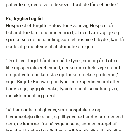
patienterne, der bliver udskrevet, fordi de får det bedre.”
Ro, tryghed og tid
Hospicechef Birgitte Bülow for Svanevig Hospice på
Lolland forklarer stigningen med, at den tværfaglige og
specialiserede behandling, som et hospice tilbyder, kan få
nogle af patienterne til at blomstre op igen.
”Der bliver taget hånd om både fysik, sind og ånd af en
lille og specialiseret enhed, der kommer hele vejen rundt
om patienten og kan løse op for komplekse problemer,”
siger Birgitte Bülow og uddyber, at ekspertisen omfatter
både læge, sygeplejerske, fysioterapeut, socialrådgiver,
musikterapeut og præst.
”Vi har nogle muligheder, som hospitalerne og
hjemmeplejen ikke har, og tilbyder helt andre rammer end
dem, de kommer fra på sygehusene, som er præget af
konstant travlhed og flytten rundt fra afdeling til afdeling.