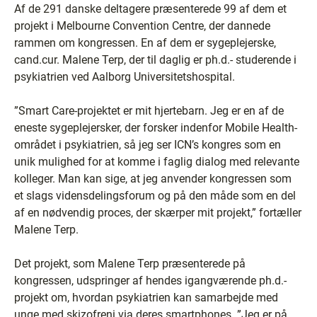
Af de 291 danske deltagere præsenterede 99 af dem et
projekt i Melbourne Convention Centre, der dannede
rammen om kongressen. En af dem er sygeplejerske,
cand.cur. Malene Terp, der til daglig er ph.d.- studerende i
psykiatrien ved Aalborg Universitetshospital.
”Smart Care-projektet er mit hjertebarn. Jeg er en af de
eneste sygeplejersker, der forsker indenfor Mobile Health-
området i psykiatrien, så jeg ser ICN’s kongres som en
unik mulighed for at komme i faglig dialog med relevante
kolleger. Man kan sige, at jeg anvender kongressen som
et slags vidensdelingsforum og på den måde som en del
af en nødvendig proces, der skærper mit projekt,” fortæller
Malene Terp.
Det projekt, som Malene Terp præsenterede på
kongressen, udspringer af hendes igangværende ph.d.-
projekt om, hvordan psykiatrien kan samarbejde med
unge med skizofreni via deres smartphones. ”Jeg er på