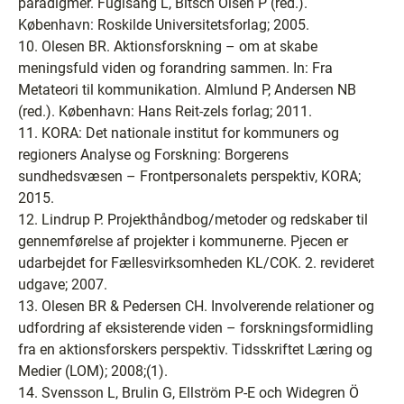
paradigmer. Fuglsang L, Bitsch Olsen P (red.).
København: Roskilde Universitetsforlag; 2005.
10. Olesen BR. Aktionsforskning – om at skabe
meningsfuld viden og forandring sammen. In: Fra
Metateori til kommunikation. Almlund P, Andersen NB
(red.). København: Hans Reit-zels forlag; 2011.
11. KORA: Det nationale institut for kommuners og
regioners Analyse og Forskning: Borgerens
sundhedsvæsen – Frontpersonalets perspektiv, KORA;
2015.
12. Lindrup P. Projekthåndbog/metoder og redskaber til
gennemførelse af projekter i kommunerne. Pjecen er
udarbejdet for Fællesvirksomheden KL/COK. 2. revideret
udgave; 2007.
13. Olesen BR & Pedersen CH. Involverende relationer og
udfordring af eksisterende viden – forskningsformidling
fra en aktionsforskers perspektiv. Tidsskriftet Læring og
Medier (LOM); 2008;(1).
14. Svensson L, Brulin G, Ellström P-E och Widegren Ö