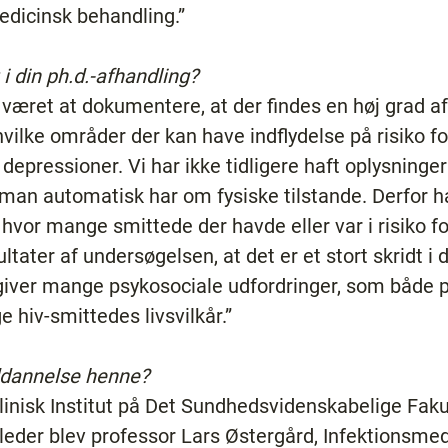
medicinsk behandling.”
 din ph.d.-afhandling?
æret at dokumentere, at der findes en høj grad af
hvilke områder der kan have indflydelse på risiko f
 depressioner. Vi har ikke tidligere haft oplysning
man automatisk har om fysiske tilstande. Derfor ha
 hvor mange smittede der havde eller var i risiko fo
ater af undersøgelsen, at det er et stort skridt i d
 giver mange psykosociale udfordringer, som både 
e hiv-smittedes livsvilkår.”
ddannelse henne?
linisk Institut på Det Sundhedsvidenskabelige Fak
leder blev professor Lars Østergård, Infektionsmed