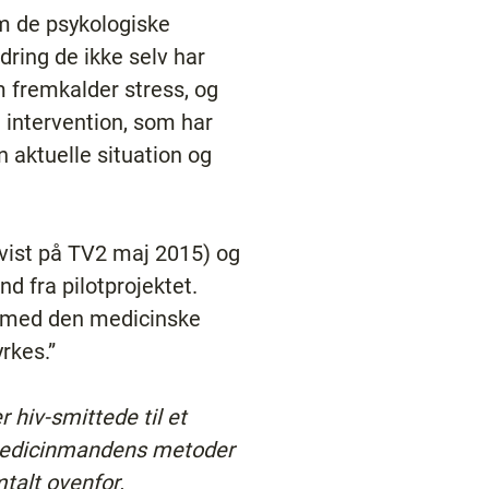
om de psykologiske
ring de ikke selv har
 fremkalder stress, og
n intervention, som har
 aktuelle situation og
 (vist på TV2 maj 2015) og
d fra pilotprojektet.
d med den medicinske
rkes.”
hiv-smittede til et
t medicinmandens metoder
talt ovenfor.