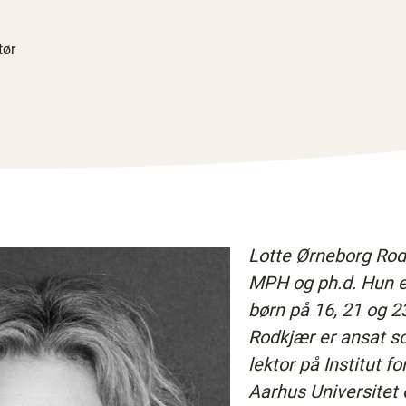
tør
Lotte Ørneborg Rod
MPH og ph.d. Hun er 
børn på 16, 21 og 2
Rodkjær er ansat s
lektor på Institut f
Aarhus Universitet 