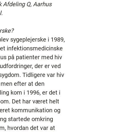
k Afdeling Q, Aarhus
l.
orske?
blev sygeplejerske i 1989,
det infektionsmedicinske
kus på patienter med hiv
udfordringer, der er ved
ygdom. Tidligere var hiv
 men efter at den
ng kom i 1996, er det i
om. Det har været helt
 været kommunikation og
ning startede omkring
m, hvordan det var at