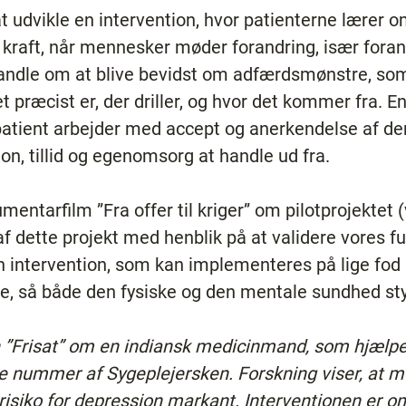
at udvikle en intervention, hvor patienterne lærer 
kraft, når mennesker møder forandring, især forand
handle om at blive bevidst om adfærdsmønstre, som
t præcist er, der driller, og hvor det kommer fra. E
patient arbejder med accept og anerkendelse af den
on, tillid og egenomsorg at handle ud fra.
mentarfilm ”Fra offer til kriger” om pilotprojektet
f dette projekt med henblik på at validere vores fun
en intervention, som kan implementeres på lige fo
de, så både den fysiske og den mentale sundhed sty
”Frisat” om en indiansk medicinmand, som hjælper 
ette nummer af Sygeplejersken. Forskning viser, a
isiko for depression markant. Interventionen er om