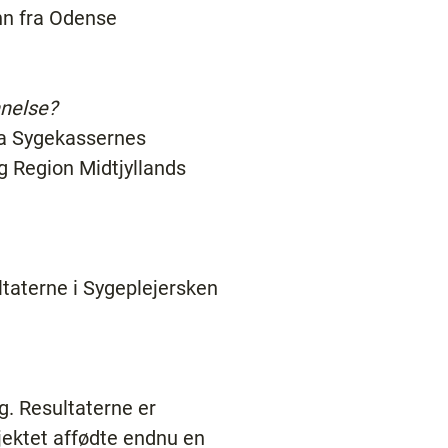
nn fra Odense
nelse?
fra Sygekassernes
g Region Midtjyllands
taterne i Sygeplejersken
ng. Resultaterne er
ojektet affødte endnu en