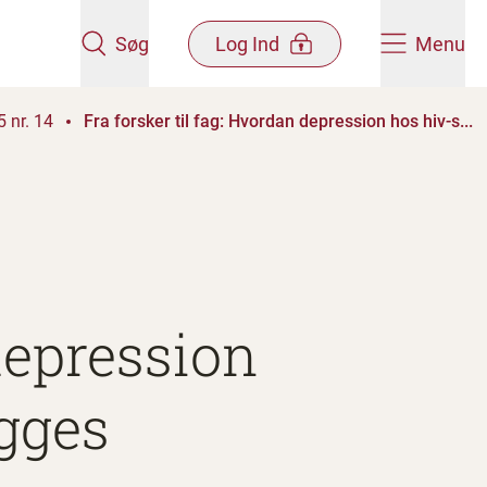
Søg
Log Ind
Menu
 nr. 14
Fra forsker til fag: Hvordan depression hos hiv-s...
depression
gges