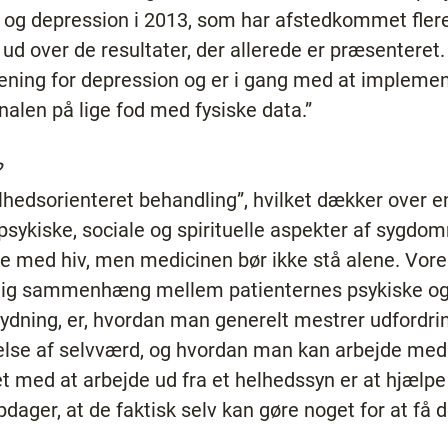
 og depression i 2013, som har afstedkommet flere
ud over de resultater, der allerede er præsenteret.
ening for depression og er i gang med at impleme
alen på lige fod med fysiske data.”
?
elhedsorienteret behandling”, hvilket dækker over e
psykiske, sociale og spirituelle aspekter af sygdom
ve med hiv, men medicinen bør ikke stå alene. Vore
delig sammenhæng mellem patienternes psykiske og f
dning, er, hvordan man generelt mestrer udfordringe
lse af selvværd, og hvordan man kan arbejde med at
 med at arbejde ud fra et helhedssyn er at hjælpe 
pdager, at de faktisk selv kan gøre noget for at få 