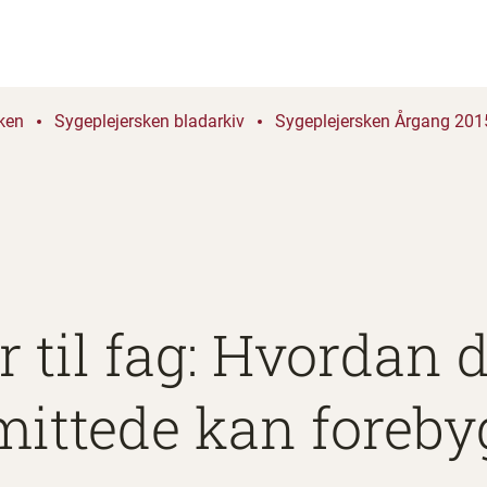
ken
Sygeplejersken bladarkiv
Sygeplejersken Årgang 2015
r til fag: Hvordan 
mittede kan foreby