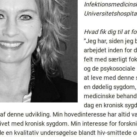
Infektionsmedicins
Universitetshospita
Hvad fik dig til at f
”Jeg har, siden jeg 
arbejdet inden for 
felt med særligt fo
og de psykosociale 
at leve med denne s
en dødelig sygdom,
medicinske behandli
dag en kronisk sygd
l af denne udvikling. Min hovedinteresse har altid
livet med kronisk sygdom. Min interesse for forsk
e en kvalitativ undersøgelse blandt hiv-smittede o