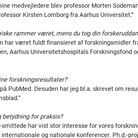
 mine medvejledere blev professor Morten Sodema
rofessor Kirsten Lomborg fra Aarhus Universitet.”
iske rammer været, mens du tog din forskeruddan
øn har været fuldt finansieret af forskningsmidler 
n, Aarhus Universitetshospitals Forskningsfond o
ne forskningsresultater?
 på PubMed. Desuden har jeg bl.a. skrevet om resul
sblad.”
 betydning for praksis?
v-smittede har vist stor interesse for vores forskni
 internationale og nationale konferencer. Ph.d.-pr