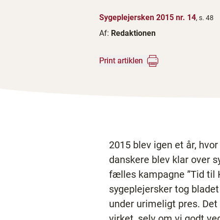
Sygeplejersken 2015 nr. 14
, s. 48
Af:
Redaktionen
Print artiklen
2015 blev igen et år, hvo
danskere blev klar over s
fælles kampagne ”Tid til 
sygeplejersker tog blade
under urimeligt pres. Det
virket, selv om vi godt ve