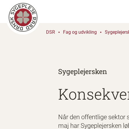
DSR
Fag og udvikling
Sygeplejers
Sygeplejersken
Konsekven
Når den offentlige sektor 
maj har Sygeplejersken lø