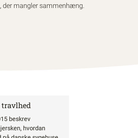
, der mangler sammenhæng.
 travlhed
015 beskrev
jersken, hvordan
d på danske sygehuse