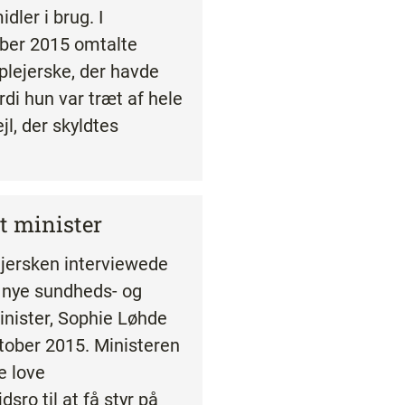
dler i brug. I
ber 2015 omtalte
plejerske, der havde
rdi hun var træt af hele
jl, der skyldtes
t minister
jersken interviewede
 nye sundheds- og
nister, Sophie Løhde
oktober 2015. Ministeren
ke love
ro til at få styr på