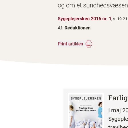
og om et sundhedsvæsen
Sygeplejersken 2016 nr. 1
, s. 19-21
Af:
Redaktionen
Print artiklen
Farlig
I maj 2
Sygeple
travlhe