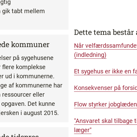
igtig
 gik tabt mellem
Dette tema består 
ede kommuner
Når velfærdssamfundet
(indledning)
lser på sygehusene
 flere komplekse
Et sygehus er ikke en f
er ud i kommunerne.
ge af kommunerne har
Konsekvenser på forsi
 ressourcer eller
e opgaven. Det kunne
Flow styrker jobglæden
ersken i august 2015.
"Ansvaret skal tilbage t
læger"