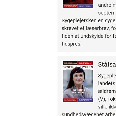
andre mi
septem
Sygeplejersken en syge
skrevet et læserbrev, fo
tiden at undskylde for fe
tidspres.
Stålsa
Sygeple
landets
ældremi
(V), i 
ville ik
sundhedsvæsenet arbejds