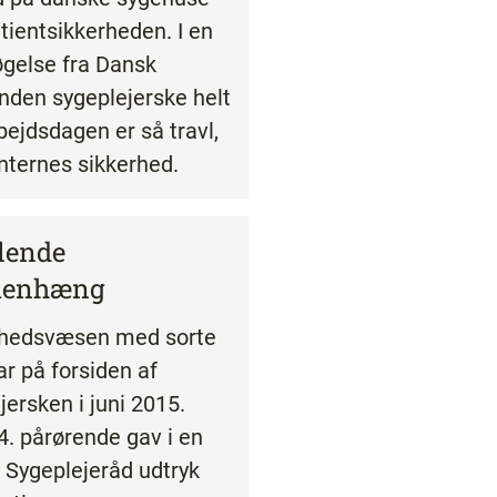
atientsikkerheden. I en
gelse fra Dansk
nden sygeplejerske helt
arbejdsdagen er så travl,
enternes sikkerhed.
lende
enhæng
dhedsvæsen med sorte
ar på forsiden af
jersken i juni 2015.
4. pårørende gav i en
 Sygeplejeråd udtryk