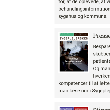
for, at de oplevede, at v
behandlingsinformation
sygehus og kommune.
Press
Bespare
skubber
patient
Og man
hverken
kompetencer til at løft
man læse om i Sygeplej