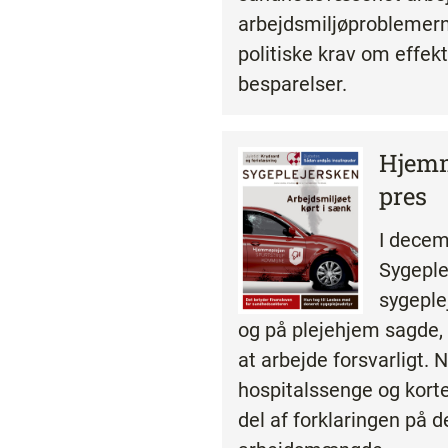
arbejdsmiljøproblemern
politiske krav om effekt
besparelser.
Hjemm
pres
I decem
Sygeple
sygeple
og på plejehjem sagde,
at arbejde forsvarligt.
hospitalssenge og kort
del af forklaringen på 