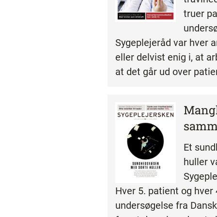
truer p
undersø
Sygeplejeråd var hver a
eller delvist enig i, at 
at det går ud over pati
Mang
samm
Et sun
huller v
Sygeple
Hver 5. patient og hver 
undersøgelse fra Dansk