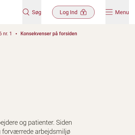
Søg
Log Ind
Menu
 nr. 1
Konsekvenser på forsiden
ejdere og patienter. Siden
g forværrede arbejdsmiljø