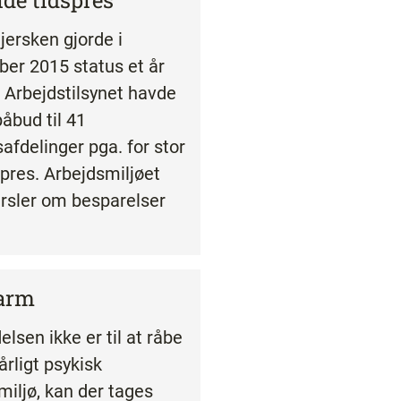
nde tidspres
jersken gjorde i
er 2015 status et år
at Arbejdstilsynet havde
påbud til 41
afdelinger pga. for stor
res. Arbejdsmiljøet
arsler om besparelser
larm
elsen ikke er til at råbe
dårligt psykisk
miljø, kan der tages