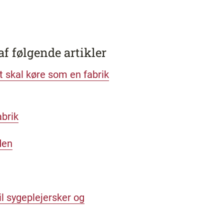
af følgende artikler
 skal køre som en fabrik
abrik
den
il sygeplejersker og