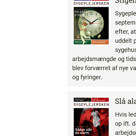
Stige
Sygeple
septemb
efter, 
uddelt 
sygehus
arbejdsmængde og tidsp
blev forværret af nye v
og fyringer.
Slå a
Hvis led
op ift. 
arbejds