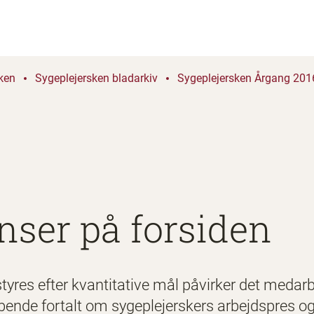
ken
Sygeplejersken bladarkiv
Sygeplejersken Årgang 2016
ser på forsiden
styres efter kvantitative mål påvirker det medarb
bende fortalt om sygeplejerskers arbejdspres o