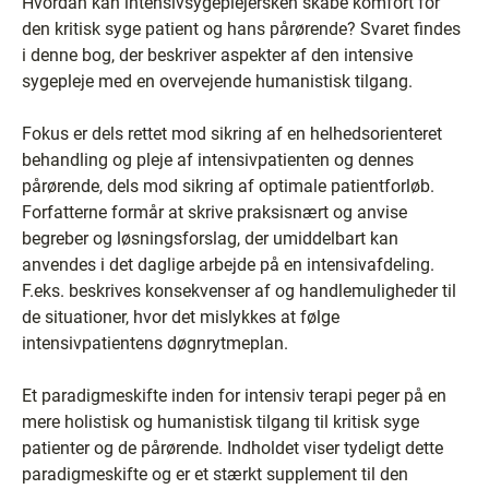
Hvordan kan intensivsygeplejersken skabe komfort for
den kritisk syge patient og hans pårørende? Svaret findes
i denne bog, der beskriver aspekter af den intensive
sygepleje med en overvejende humanistisk tilgang.
Fokus er dels rettet mod sikring af en helhedsorienteret
behandling og pleje af intensivpatienten og dennes
pårørende, dels mod sikring af optimale patientforløb.
Forfatterne formår at skrive praksisnært og anvise
begreber og løsningsforslag, der umiddelbart kan
anvendes i det daglige arbejde på en intensivafdeling.
F.eks. beskrives konsekvenser af og handlemuligheder til
de situationer, hvor det mislykkes at følge
intensivpatientens døgnrytmeplan.
Et paradigmeskifte inden for intensiv terapi peger på en
mere holistisk og humanistisk tilgang til kritisk syge
patienter og de pårørende. Indholdet viser tydeligt dette
paradigmeskifte og er et stærkt supplement til den