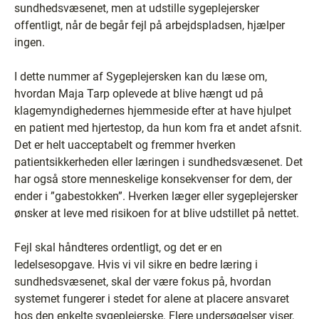
sundhedsvæsenet, men at udstille sygeplejersker
offentligt, når de begår fejl på arbejdspladsen, hjælper
ingen.
I dette nummer af Sygeplejersken kan du læse om,
hvordan Maja Tarp oplevede at blive hængt ud på
klagemyndighedernes hjemmeside efter at have hjulpet
en patient med hjertestop, da hun kom fra et andet afsnit.
Det er helt uacceptabelt og fremmer hverken
patientsikkerheden eller læringen i sundhedsvæsenet. Det
har også store menneskelige konsekvenser for dem, der
ender i ”gabestokken”. Hverken læger eller sygeplejersker
ønsker at leve med risikoen for at blive udstillet på nettet.
Fejl skal håndteres ordentligt, og det er en
ledelsesopgave. Hvis vi vil sikre en bedre læring i
sundhedsvæsenet, skal der være fokus på, hvordan
systemet fungerer i stedet for alene at placere ansvaret
hos den enkelte sygeplejerske. Flere undersøgelser viser,