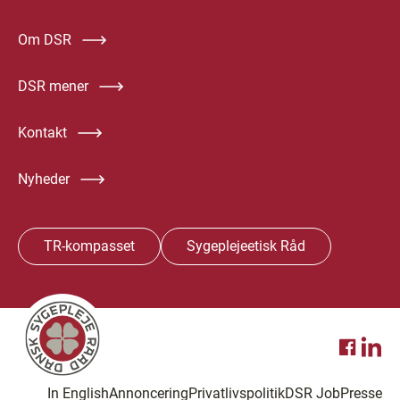
Om DSR
DSR mener
Kontakt
Nyheder
TR-kompasset
Sygeplejeetisk Råd
In English
Annoncering
Privatlivspolitik
DSR Job
Presse