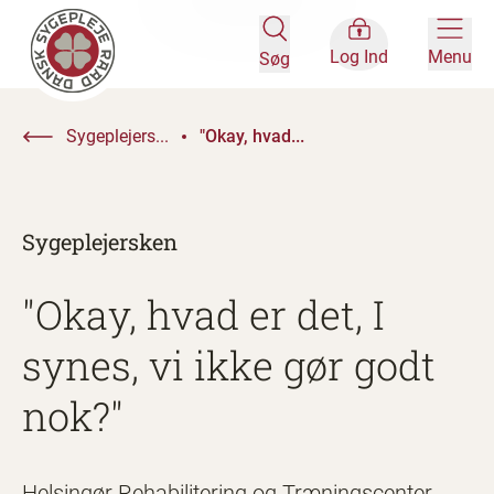
Log Ind
Menu
Søg
Sygeplejers...
"Okay, hvad...
Sygeplejersken
"Okay, hvad er det, I
synes, vi ikke gør godt
nok?"
Helsingør Rehabilitering og Træningscenter