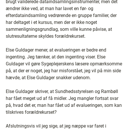
brugt validerede dataindsamlingsinstrumenter, men det
ændrer ikke ved, at man har lavet en før- og
efterdataindsamling vedrørende en gruppe familier, der
har deltaget i et kursus, men der er ikke noget
sammenligningsgrundlag, som ville kunne påvise, at
slutresultaterne skyldes forældrekurset.
Else Guldager mener, at evalueringen er bedre end
ingenting. Jeg tænker, at den ingenting viser. Else
Guldager vil gøre Sygeplejerskens læsere opmærksomme
på, at der er noget, jeg har misforstået, jeg vil på min side
hævde, at Else Guldager snakker udenom.
Else Guldager skriver, at Sundhedsstyrelsen og Rambøll
har fået meget ud af få midler. Jeg mangler fortsat svar
på, hvad det er, man har fået ud af evalueringen, som kan
tilskrives forældrekurset?
Afslutningsvis vil jeg sige, at jeg næppe var faret i