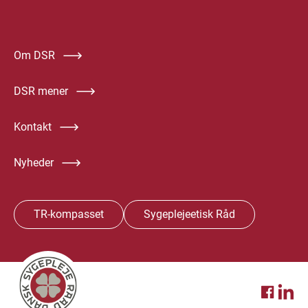
Om DSR
DSR mener
Kontakt
Nyheder
TR-kompasset
Sygeplejeetisk Råd