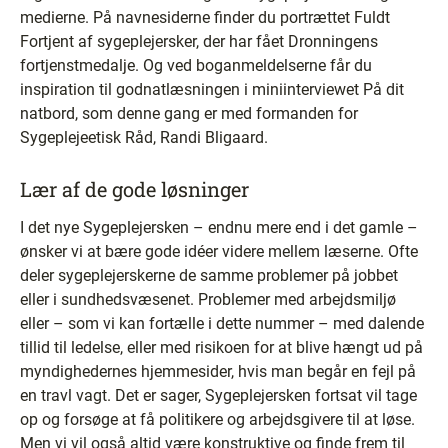
medierne. På navnesiderne finder du portrættet Fuldt
Fortjent af sygeplejersker, der har fået Dronningens
fortjenstmedalje. Og ved boganmeldelserne får du
inspiration til godnatlæsningen i miniinterviewet På dit
natbord, som denne gang er med formanden for
Sygeplejeetisk Råd, Randi Bligaard.
Lær af de gode løsninger
I det nye Sygeplejersken – endnu mere end i det gamle –
ønsker vi at bære gode idéer videre mellem læserne. Ofte
deler sygeplejerskerne de samme problemer på jobbet
eller i sundhedsvæsenet. Problemer med arbejdsmiljø
eller – som vi kan fortælle i dette nummer – med dalende
tillid til ledelse, eller med risikoen for at blive hængt ud på
myndighedernes hjemmesider, hvis man begår en fejl på
en travl vagt. Det er sager, Sygeplejersken fortsat vil tage
op og forsøge at få politikere og arbejdsgivere til at løse.
Men vi vil også altid være konstruktive og finde frem til