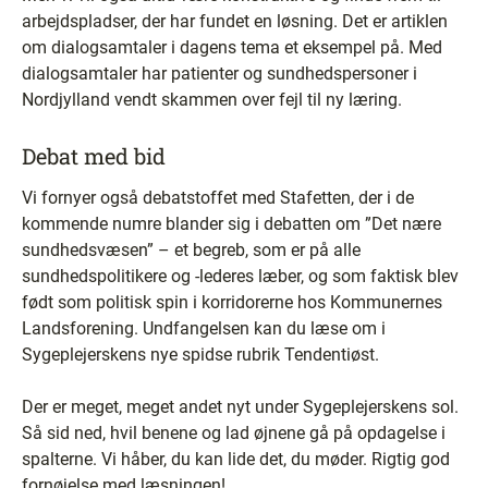
arbejdspladser, der har fundet en løsning. Det er artiklen
om dialogsamtaler i dagens tema et eksempel på. Med
dialogsamtaler har patienter og sundhedspersoner i
Nordjylland vendt skammen over fejl til ny læring.
Debat med bid
Vi fornyer også debatstoffet med Stafetten, der i de
kommende numre blander sig i debatten om ”Det nære
sundhedsvæsen” – et begreb, som er på alle
sundhedspolitikere og -lederes læber, og som faktisk blev
født som politisk spin i korridorerne hos Kommunernes
Landsforening. Undfangelsen kan du læse om i
Sygeplejerskens nye spidse rubrik Tendentiøst.
Der er meget, meget andet nyt under Sygeplejerskens sol.
Så sid ned, hvil benene og lad øjnene gå på opdagelse i
spalterne. Vi håber, du kan lide det, du møder. Rigtig god
fornøjelse med læsningen!