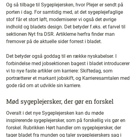
Og så tilbage til Sygeplejersken, hvor Plejer er sendt på
porten i dag. For samtidig med, at det sygeplejefaglige
stof får et stort løft, moderniserer vi også det øvrige
indhold og bladets design. Det betyder f.eks. et farvel til
sektionen Nyt fra DSR. Artiklerne herfra finder man
fremover på de aktuelle sider forrest i bladet.
Det betyder også goddag til en række nyskabelser. I
forbindelse med jobsektionen bagest i bladet introducerer
vi to nye faste artikler om karriere: Skiftedag, som
portrætterer et markant jobskift, og Karrieresamtalen med
gode råd om at udvikle sin karriere.
Mød sygeplejersker, der gør en forskel
Overalt i det nye Sygeplejersken kan du møde
inspirerende sygeplejersker, som på forskellig vis gør en
forskel. Rubrikken Hørt handler om sygeplejersker, der
tager bladet fra munden og taler sygeplejerskers sag i