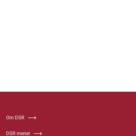
Om DSR
DSR mener