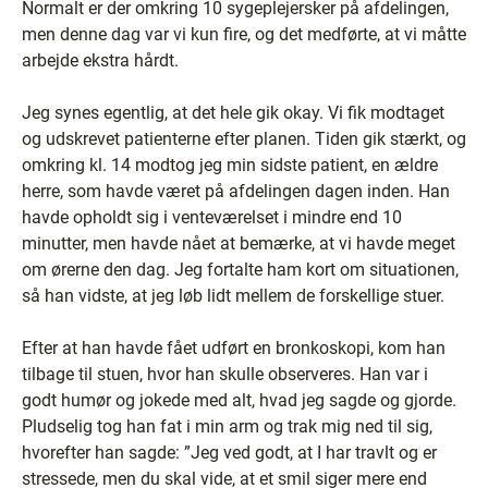
Normalt er der omkring 10 sygeplejersker på afdelingen,
men denne dag var vi kun fire, og det medførte, at vi måtte
arbejde ekstra hårdt.
Jeg synes egentlig, at det hele gik okay. Vi fik modtaget
og udskrevet patienterne efter planen. Tiden gik stærkt, og
omkring kl. 14 modtog jeg min sidste patient, en ældre
herre, som havde været på afdelingen dagen inden. Han
havde opholdt sig i venteværelset i mindre end 10
minutter, men havde nået at bemærke, at vi havde meget
om ørerne den dag. Jeg fortalte ham kort om situationen,
så han vidste, at jeg løb lidt mellem de forskellige stuer.
Efter at han havde fået udført en bronkoskopi, kom han
tilbage til stuen, hvor han skulle observeres. Han var i
godt humør og jokede med alt, hvad jeg sagde og gjorde.
Pludselig tog han fat i min arm og trak mig ned til sig,
hvorefter han sagde: ”Jeg ved godt, at I har travlt og er
stressede, men du skal vide, at et smil siger mere end