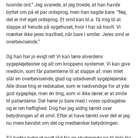
tusinde ord.” Jeg svarede, at jeg troede, at han havde
byttet om på et par ordsprog, men han sagde bare: ”Nej,
det er mit eget ordsprog. Et smil kan bl.a. få mig til at
slappe af herude på sygehuset, hvor I har så travlt. Vi
mærker ikke jeres travlhed, når bare I smiler. Jeres smil er
overbevisende.”
Og han har jo evigt ret! Vi kan lære alverdens
sygeplejeteorier og alt om kroppens systemer. Vi kan give
medicin, som får patienterne til at slappe af, men intet
slår en overbevisende, glad og udadvendt sygeplejerske.
Alle disse ting er redskaber, som er nødvendige for at yde
god sygepleje, men én ting, som vi ikke lærer, er at smile
til patienterne. Det hører jo bare med i vores opdragelse
og er ren høflighed. Dog har jeg aldrig tænkt over
betydningen af et smil. Efter at have tænkt over det er jeg
nu mere bevidst om det og medtænker betydningen.
Så herfra lyder et godt råd fra en studerende og til dels fra