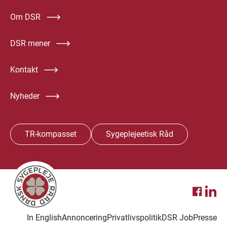
Om DSR
DSR mener
Kontakt
Nyheder
TR-kompasset
Sygeplejeetisk Råd
In English
Annoncering
Privatlivspolitik
DSR Job
Presse