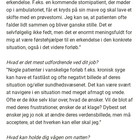
erkendelse. F.eks. en kommende stomipatient, der møder
op i ambulatoriet, får et kryds på sin mave og skal lave et
skifte med en prøvestomi. Jeg kan se, at patienten ofte
falder lidt sammen og bliver ganske stille. Det er
selvfølgelig ikke fedt, men det er enormt meningsfuldt for
mig at være førstehjælper til en erkendelse i den konkrete
situation, også i det videre forløb.”
Hvad er det mest udfordrende ved dit job?
”Nogle patienter i vanskelige forløb f.eks. kronisk syge
kan have et fastlåst og ofte negativt billede af deres
situation og/eller sundhedsvæsenet. Det kan være svært
at navigere i en situation med meget afmagt og vrede.
Ofte er de ikke selv klar over, hvad de ønsker. Vil de blot af
med deres frustrationer, ønsker de at klage? Dybest set
ønsker jeg jo nok at ændre deres verdensbillede, men må
acceptere, at det hverken kan eller skal jeg.”
Hvad kan holde dig vågen om natten?