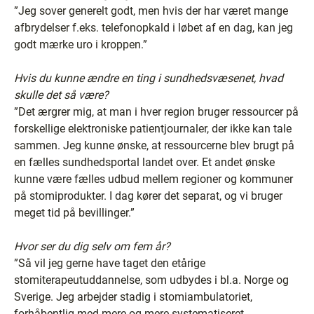
”Jeg sover generelt godt, men hvis der har været mange
afbrydelser f.eks. telefonopkald i løbet af en dag, kan jeg
godt mærke uro i kroppen.”
Hvis du kunne ændre en ting i sundhedsvæsenet, hvad
skulle det så være?
”Det ærgrer mig, at man i hver region bruger ressourcer på
forskellige elektroniske patientjournaler, der ikke kan tale
sammen. Jeg kunne ønske, at ressourcerne blev brugt på
en fælles sundhedsportal landet over. Et andet ønske
kunne være fælles udbud mellem regioner og kommuner
på stomiprodukter. I dag kører det separat, og vi bruger
meget tid på bevillinger.”
Hvor ser du dig selv om fem år?
”Så vil jeg gerne have taget den etårige
stomiterapeutuddannelse, som udbydes i bl.a. Norge og
Sverige. Jeg arbejder stadig i stomiambulatoriet,
forhåbentlig med mere og mere systematiseret