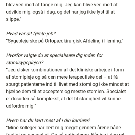
blev ved med at fange mig. Jeg kan blive ved med at
udvikle mig, også i dag, og det har jeg ikke lyst til at
slippe.”
Hvad var dit første job?
”Sygeplejerske på Ortopædkirurgisk Afdeling i Herning.”
Hvorfor valgte du at specialisere dig inden for
stomisygeplejen?
”Jeg elsker kombinationen af det kliniske arbejde i form
af stomipleje og så den mere terapeutiske del – at få
spurgt patienterne ind til livet med stomi og ikke mindst at
hjælpe dem til at acceptere og mestre stomien. Specialet
er desuden så komplekst, at det til stadighed vil kunne
udfordre mig.”
Hvem har du lært mest af i din karriere?
”Mine kolleger har lært mig meget gennem årene både
fagligt og personligt. Og så patienterne. Når jeg i dag ret