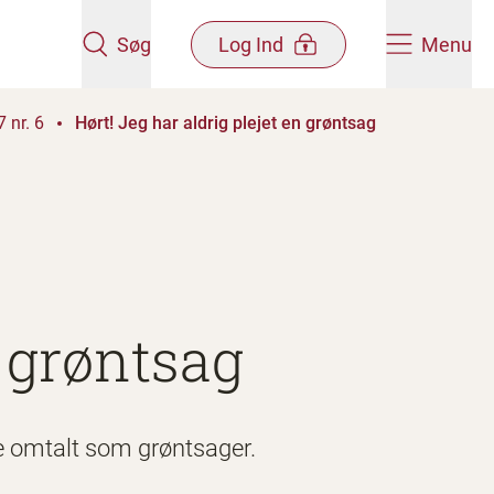
Søg
Log Ind
Menu
 nr. 6
Hørt! Jeg har aldrig plejet en grøntsag
n grøntsag
ve omtalt som grøntsager.