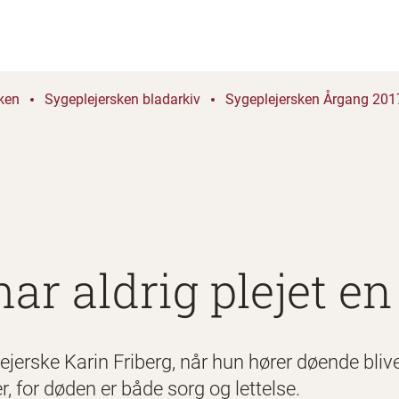
ken
Sygeplejersken bladarkiv
Sygeplejersken Årgang 2017
har aldrig plejet e
ejerske Karin Friberg, når hun hører døende bli
, for døden er både sorg og lettelse.