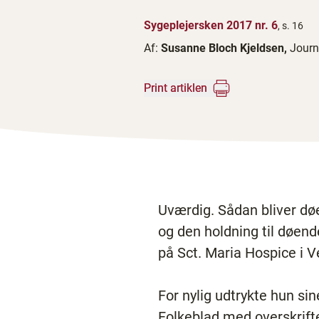
Sygeplejersken 2017 nr. 6
, s. 16
Af:
Susanne Bloch Kjeldsen,
Journ
Print artiklen
Uværdig. Sådan bliver dø
og den holdning til døen
på Sct. Maria Hospice i Ve
For nylig udtrykte hun sin
Folkeblad med overskrift