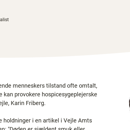
alist
ende menneskers tilstand ofte omtalt,
de kan provokere hospicesygeplejerske
jle, Karin Friberg.
e holdninger i en artikel i Vejle Amts
en: "Døden er sjældent smuk eller