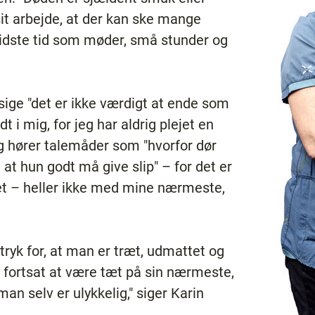
sit arbejde, at der kan ske mange
sidste tid som møder, små stunder og
sige "det er ikke værdigt at ende som
dt i mig, for jeg har aldrig plejet en
g hører talemåder som "hvorfor dør
, at hun godt må give slip" – for det er
det – heller ikke med mine nærmeste,
tryk for, at man er træt, udmattet og
 fortsat at være tæt på sin nærmeste,
an selv er ulykkelig," siger Karin