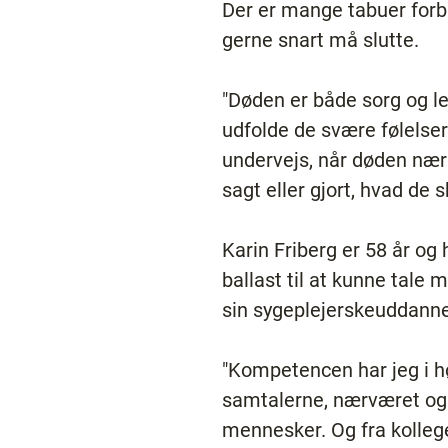
Der er mange tabuer forbu
gerne snart må slutte.
"Døden er både sorg og le
udfolde de svære følelser 
undervejs, når døden nær
sagt eller gjort, hvad de s
Karin Friberg er 58 år og
ballast til at kunne tal
sin sygeplejerskeuddanne
"Kompetencen har jeg i hø
samtalerne, nærværet og
mennesker. Og fra kollege