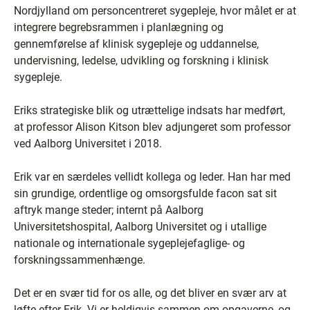
Nordjylland om personcentreret sygepleje, hvor målet er at
integrere begrebsrammen i planlægning og
gennemførelse af klinisk sygepleje og uddannelse,
undervisning, ledelse, udvikling og forskning i klinisk
sygepleje.
Eriks strategiske blik og utrættelige indsats har medført,
at professor Alison Kitson blev adjungeret som professor
ved Aalborg Universitet i 2018.
Erik var en særdeles vellidt kollega og leder. Han har med
sin grundige, ordentlige og omsorgsfulde facon sat sit
aftryk mange steder; internt på Aalborg
Universitetshospital, Aalborg Universitet og i utallige
nationale og internationale sygeplejefaglige- og
forskningssammenhænge.
Det er en svær tid for os alle, og det bliver en svær arv at
løfte efter Erik. Vi er heldigvis sammen om opgaverne, og