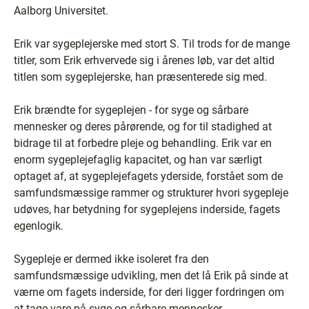
Aalborg Universitet.
Erik var sygeplejerske med stort S. Til trods for de mange
titler, som Erik erhvervede sig i årenes løb, var det altid
titlen som sygeplejerske, han præsenterede sig med.
Erik brændte for sygeplejen - for syge og sårbare
mennesker og deres pårørende, og for til stadighed at
bidrage til at forbedre pleje og behandling. Erik var en
enorm sygeplejefaglig kapacitet, og han var særligt
optaget af, at sygeplejefagets yderside, forstået som de
samfundsmæssige rammer og strukturer hvori sygepleje
udøves, har betydning for sygeplejens inderside, fagets
egenlogik.
Sygepleje er dermed ikke isoleret fra den
samfundsmæssige udvikling, men det lå Erik på sinde at
værne om fagets inderside, for deri ligger fordringen om
at tage vare på syge og sårbare mennesker.