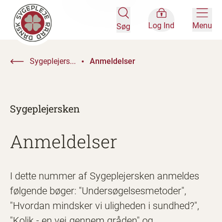
Log Ind
Menu
Søg
Sygeplejers...
Anmeldelser
Sygeplejersken
Anmeldelser
I dette nummer af Sygeplejersken anmeldes
følgende bøger: "Undersøgelsesmetoder",
"Hvordan mindsker vi uligheden i sundhed?",
"Kolik - en vej gennem gråden" og