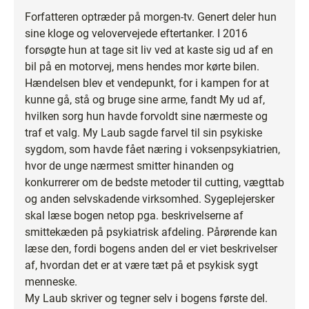
Forfatteren optræder på morgen-tv. Genert deler hun
sine kloge og velovervejede eftertanker. I 2016
forsøgte hun at tage sit liv ved at kaste sig ud af en
bil på en motorvej, mens hendes mor kørte bilen.
Hændelsen blev et vendepunkt, for i kampen for at
kunne gå, stå og bruge sine arme, fandt My ud af,
hvilken sorg hun havde forvoldt sine nærmeste og
traf et valg. My Laub sagde farvel til sin psykiske
sygdom, som havde fået næring i voksenpsykiatrien,
hvor de unge nærmest smitter hinanden og
konkurrerer om de bedste metoder til cutting, vægttab
og anden selvskadende virksomhed. Sygeplejersker
skal læse bogen netop pga. beskrivelserne af
smittekæden på psykiatrisk afdeling. Pårørende kan
læse den, fordi bogens anden del er viet beskrivelser
af, hvordan det er at være tæt på et psykisk sygt
menneske.
My Laub skriver og tegner selv i bogens første del.