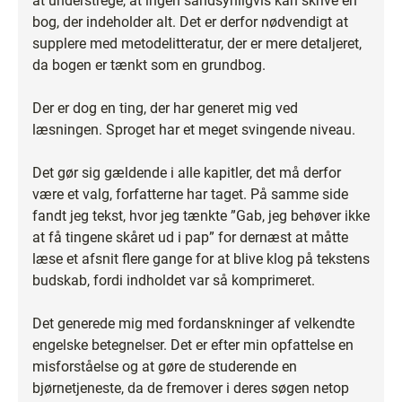
at understrege, at ingen sandsynligvis kan skrive en
bog, der indeholder alt. Det er derfor nødvendigt at
supplere med metodelitteratur, der er mere detaljeret,
da bogen er tænkt som en grundbog.
Der er dog en ting, der har generet mig ved
læsningen. Sproget har et meget svingende niveau.
Det gør sig gældende i alle kapitler, det må derfor
være et valg, forfatterne har taget. På samme side
fandt jeg tekst, hvor jeg tænkte ”Gab, jeg behøver ikke
at få tingene skåret ud i pap” for dernæst at måtte
læse et afsnit flere gange for at blive klog på tekstens
budskab, fordi indholdet var så komprimeret.
Det generede mig med fordanskninger af velkendte
engelske betegnelser. Det er efter min opfattelse en
misforståelse og at gøre de studerende en
bjørnetjeneste, da de fremover i deres søgen netop