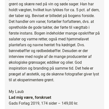
grønt og skære ned på vin og søde sager. Han har
holdt vægten, hvilket kun lykkes for ca. 5 pct. af dem,
der taber sig. Beviset er billedet på bogens forside.
Det handler om vaner, fortæller forfatteren, dvs. at
opretholde de gode takter, der førte til vægttab i
første instans. Bogen indeholder mange opskrifter på
salater og varme retter, også med hjemmelavet
plantefars og navne hentet fra kødriget. Dvs.
bønnebøffer og rødbedebøffer. Desuden er der
interview med nogle af de mange producenter af
økologiske grønsager, eddiker og olier. God
inspiration og branding på samme tid. Det hele er
præget af æstetik, og de skønne fotografier giver lyst
til at eksperimentere grønt.
My Laub
Lad mig være, forskruet
Gads Forlag 2019, 174 sider – 149,00 kr.