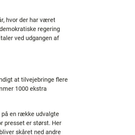
år, hvor der har været
aldemokratiske regering
italer ved udgangen af
ndigt at tilvejebringe flere
ommer 1000 ekstra
s på en række udvalgte
r presset er størst. Her
 bliver skåret ned andre