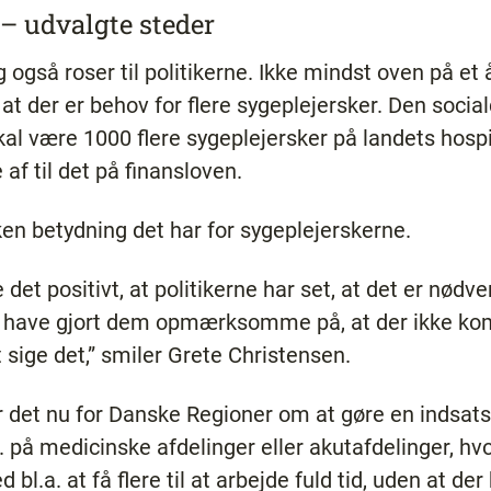
 – udvalgte steder
g også roser til politikerne. Ikke mindst oven på et 
 at der er behov for flere sygeplejersker. Den soci
kal være 1000 flere sygeplejersker på landets hosp
af til det på finansloven.
en betydning det har for sygeplejerskerne.
det positivt, at politikerne har set, at det er nødve
 vi have gjort dem opmærksomme på, at der ikke k
 sige det,” smiler Grete Christensen.
er det nu for Danske Regioner om at gøre en indsat
. på medicinske afdelinger eller akutafdelinger, hvo
bl.a. at få flere til at arbejde fuld tid, uden at der