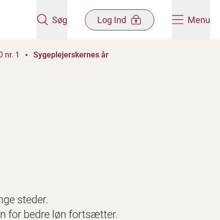
Søg
Log Ind
Menu
 nr. 1
Sygeplejerskernes år
nge steder.
 for bedre løn fortsætter.