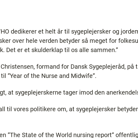
WHO dedikerer et helt år til sygeplejersker og jor
sker over hele verden betyder så meget for folkes
k. Det er et skulderklap til os alle sammen.”
 Christensen, formand for Dansk Sygeplejeråd, på t
il ”Year of the Nurse and Midwife”.
igt, at sygeplejerskerne tager imod den anerkendel
l til vores politikere om, at sygeplejersker betyde
ten ”The State of the World nursing report” offentligg