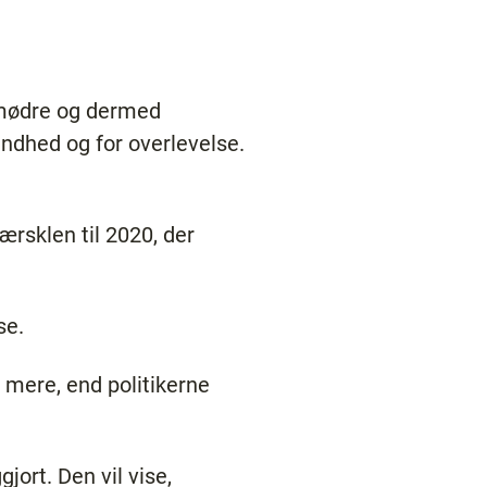
demødre og dermed
undhed og for overlevelse.
ærsklen til 2020, der
se.
r mere, end politikerne
jort. Den vil vise,