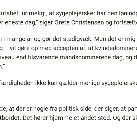
kutabelt urimeligt, at sygeplejersker har den lønind
 eneste dag,” siger Grete Christensen og fortsætt
n i mange år og gør det stadigvæk. Men det er mig 
g – vil gøre op med accepten af, at kvindedominere
niveau end tilsvarende mandsdominerede dag, og det
.”
tfærdigheden ikke kun gælder menige sygeplejersk
de, at der er nogle fra politisk side, der siger, at p
bordet. Det hører hjemme et andet sted. Og der sk