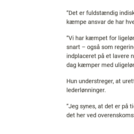
”Det er fuldstændig indis
kæmpe ansvar de har hver
”Vi har kæmpet for ligelø
snart – også som regerin
indplaceret på et lavere 
dag kæmper med uligeløn
Hun understreger, at ure
lederlønninger.
”Jeg synes, at det er på ti
det her ved overenskomst