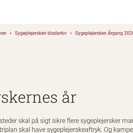
ken
Sygeplejersken bladarkiv
Sygeplejersken Årgang 2020
rskernes år
steder skal på sigt sikre flere sygeplejersker ma
riplan skal have sygeplejerskeaftryk. Og kampen