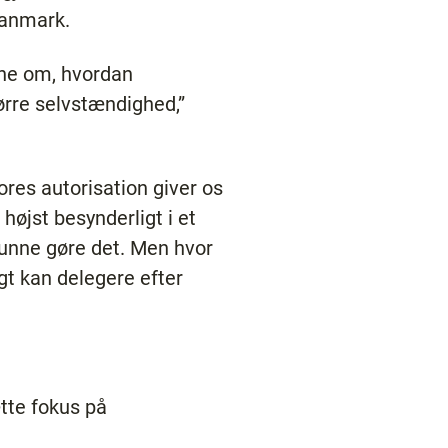
Danmark.
rne om, hvordan
ørre selvstændighed,”
res autorisation giver os
højst besynderligt i et
kunne gøre det. Men hvor
igt kan delegere efter
tte fokus på