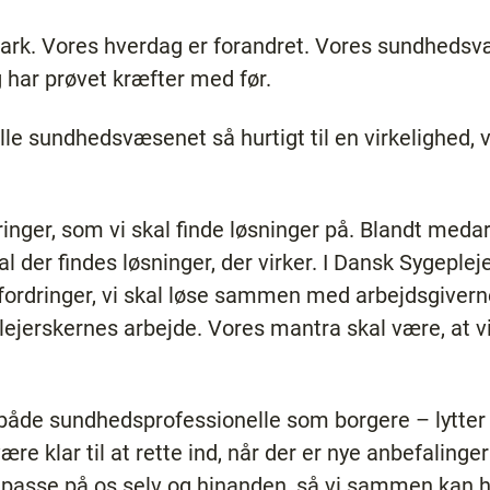
rk. Vores hverdag er forandret. Vores sundhedsv
g har prøvet kræfter med før.
ille sundhedsvæsenet så hurtigt til en virkelighed, 
ringer, som vi skal finde løsninger på. Blandt meda
der findes løsninger, der virker. I Dansk Sygepleje
dringer, vi skal løse sammen med arbejdsgiverne
jerskernes arbejde. Vores mantra skal være, at vi 
e – både sundhedsprofessionelle som borgere – lytte
være klar til at rette ind, når der er nye anbefalinge
l passe på os selv og hinanden, så vi sammen kan 