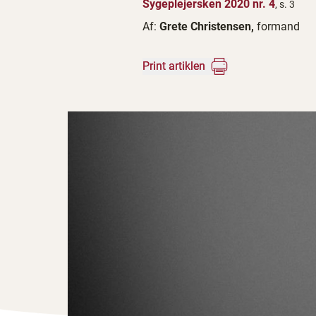
Sygeplejersken 2020 nr. 4
, s. 3
Af:
Grete Christensen,
formand
Print artiklen