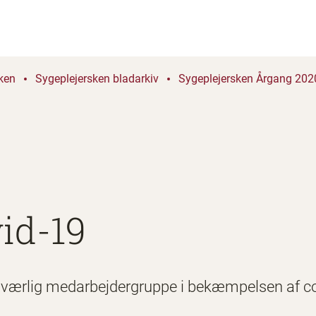
ken
Sygeplejersken bladarkiv
Sygeplejersken Årgang 2020
id-19
ndværlig medarbejdergruppe i bekæmpelsen af c