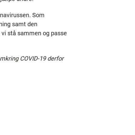
onavirussen. Som
dning samt den
al vi stå sammen og passe
 omkring COVID-19 derfor