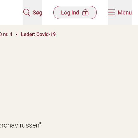
Søg
Log Ind
Menu
 nr. 4
Leder: Covid-19
oronavirussen"