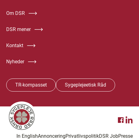
Om DSR
DSR mener
Kontakt
Nyheder
TR-kompasset
Sygeplejeetisk Råd
In English
Annoncering
Privatlivspolitik
DSR Job
Presse