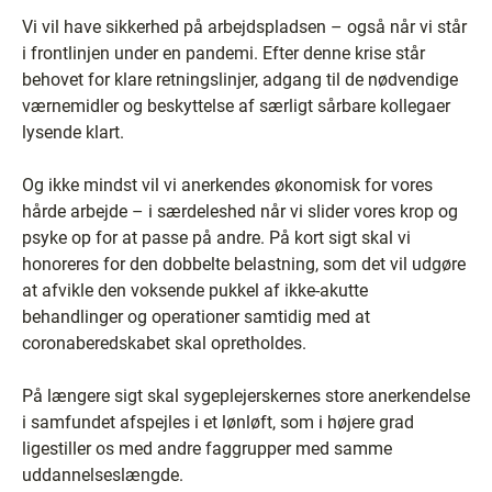
Vi vil have sikkerhed på arbejdspladsen – også når vi står
i frontlinjen under en pandemi. Efter denne krise står
behovet for klare retningslinjer, adgang til de nødvendige
værnemidler og beskyttelse af særligt sårbare kollegaer
lysende klart.
Og ikke mindst vil vi anerkendes økonomisk for vores
hårde arbejde – i særdeleshed når vi slider vores krop og
psyke op for at passe på andre. På kort sigt skal vi
honoreres for den dobbelte belastning, som det vil udgøre
at afvikle den voksende pukkel af ikke-akutte
behandlinger og operationer samtidig med at
coronaberedskabet skal opretholdes.
På længere sigt skal sygeplejerskernes store anerkendelse
i samfundet afspejles i et lønløft, som i højere grad
ligestiller os med andre faggrupper med samme
uddannelseslængde.