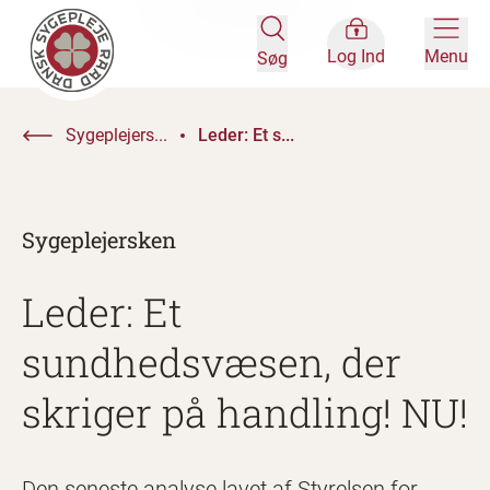
Log Ind
Menu
Søg
Sygeplejers...
Leder: Et s...
Sygeplejersken
Leder: Et
sundhedsvæsen, der
skriger på handling! NU!
Den seneste analyse lavet af Styrelsen for