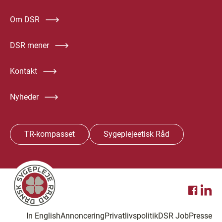
Om DSR
DSR mener
Kontakt
Nyheder
TR-kompasset
Sygeplejeetisk Råd
In English
Annoncering
Privatlivspolitik
DSR Job
Presse