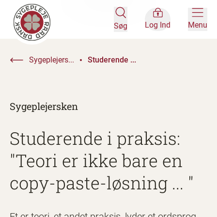
Log Ind
Menu
Søg
Sygeplejers...
Studerende ...
Sygeplejersken
Studerende i praksis:
"Teori er ikke bare en
copy-paste-løsning ... "
Et er teori, et andet praksis, lyder et ordsprog.