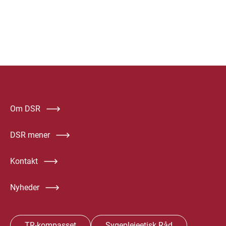
Om DSR
DSR mener
Kontakt
Nyheder
TR-kompasset
Sygeplejeetisk Råd