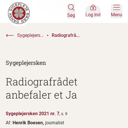
Log Ind
Menu
Søg
Sygeplejers...
Radiografrå...
Sygeplejersken
Radiografrådet
anbefaler et Ja
Sygeplejersken 2021 nr. 7
, s. 9
Af:
Henrik Boesen,
journalist