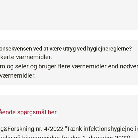
konsekvensen ved at være utryg ved hygiejnereglerne?
rkerte værnemidler.
m og seler og bruger flere værnemidler end nødven
 værnemidler.
tående spørgsmål her
g&Forskning nr. 4/2022 "Tænk infektionshygiejne in
ængelig på hjemmesiden fra den 1. demeber 2022).