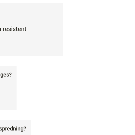
 resistent
gges?
espredning?