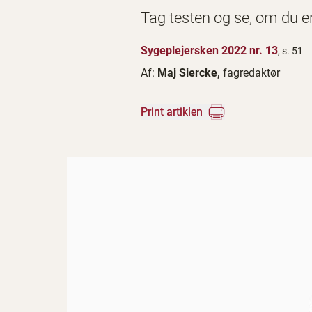
Tag testen og se, om du er 
Sygeplejersken 2022 nr. 13
, s. 51
Af:
Maj Siercke,
fagredaktør
Print artiklen