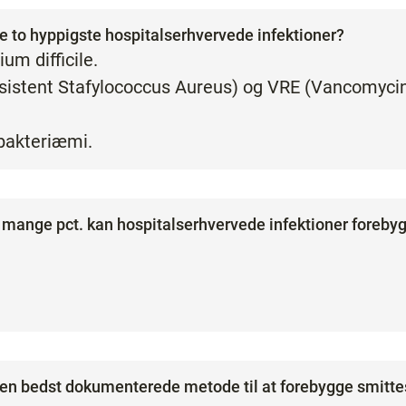
de to hyppigste hospitalserhvervede infektioner?
um difficile.
esistent Stafylococcus Aureus) og VRE (Vancomycin
 bakteriæmi.
 mange pct. kan hospitalserhvervede infektioner foreby
den bedst dokumenterede metode til at forebygge smitt