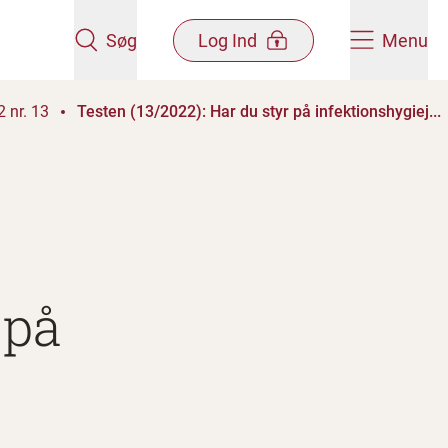
Søg
Log Ind
Menu
 nr. 13
Testen (13/2022): Har du styr på infektionshygiej...
 på