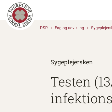
DSR
Fag og udvikling
Sygeplejers
Sygeplejersken
Testen (13
infektion