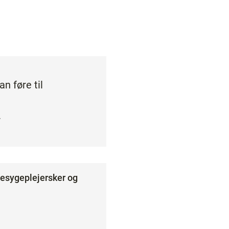
n føre til
.
mesygeplejersker og