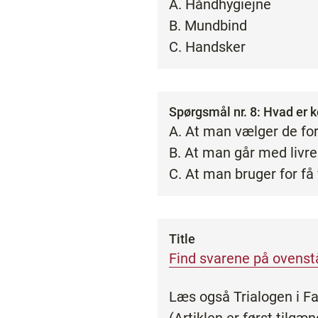
A. Håndhygiejne
B. Mundbind
C. Handsker
Spørgsmål nr. 8: Hvad er 
A. At man vælger de fo
B. At man går med livre
C. At man bruger for få
Title
Find svarene på ovens
Læs også Trialogen i Fa
(Artiklen er først tilg