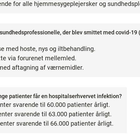
dende for alle hjemmesygeplejersker og sundhedspl
e sundhedsprofessionelle, der blev smittet med covid-19 
se med hoste, nys og iltbehandling.
tte via forurenet mellemled.
 med aftagning af værnemidler.
ge patienter får en hospitalserhvervet infektion?
enter svarende til 60.000 patienter årligt.
enter svarende til 63.000 patienter årligt.
ienter svarende til 66.000 patienter årligt.