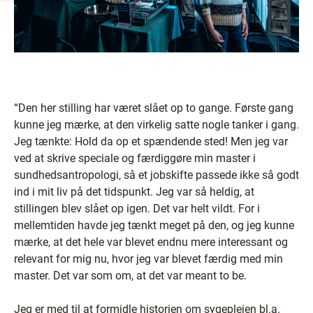
“Den her stilling har været slået op to gange. Første gang
kunne jeg mærke, at den virkelig satte nogle tanker i gang.
Jeg tænkte: Hold da op et spændende sted! Men jeg var
ved at skrive speciale og færdiggøre min master i
sundhedsantropologi, så et jobskifte passede ikke så godt
ind i mit liv på det tidspunkt. Jeg var så heldig, at
stillingen blev slået op igen. Det var helt vildt. For i
mellemtiden havde jeg tænkt meget på den, og jeg kunne
mærke, at det hele var blevet endnu mere interessant og
relevant for mig nu, hvor jeg var blevet færdig med min
master. Det var som om, at det var meant to be.
Jeg er med til at formidle historien om sygeplejen bl.a.