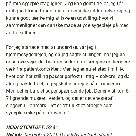
på min sygeplejefaglighed. Jeg kan godt lide, at jeg får
mulighed for at bruge min akademiske uddannelse, og jeg
kunne godt tænke mig at lave en udstilling, hvor vi
sammenligner den danske måde at yde sygepleje på med
andre kulturer.
Før jeg startede med at undervise, var jeg i
hjemmesygeplejen, og da jeg søgte stillingen, har jeg da
også overvejet det her med at komme længere og længere
væk fra patientkontakten. Men jeg er nu et sted i mit liv,
hvor den her stilling passer perfekt til mig – selvom jeg da
aldrig havde troet, at jeg skulle arbejde på et museum.
Men det er bare et super spændende job. Der er vist kun 6-
7 lignende museer i verden, og det er det eneste af
slagsen i Danmark. Det er ret unikt at arbejde som
sygeplejerske på et museum.”
HEIDI STENTOFT
, 52 år.
Nyt job:
December 2021, Dansk Sygeplejehistorisk