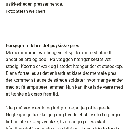
usikkerheden presser hende.
Foto:
Stefan Weichert
Forsøger at klare det psykiske pres
Medicinrummet var tidligere et spillerum med blandt
andet billard og pool. På væggen hænger køstativet
stadig. Køerne er væk og i stedet hænger der et stetoskop.
Elena fortæller, at det er hårdt at klare det mentale pres,
der kommer af at se de sårede soldater, hvor mange ender
med at få amputeret lemmer. Hun kan ikke lade være med
at tænke på deres fremtid.
“Jeg må være ærlig og indrømme, at jeg ofte græder.
Nogle gange trækker jeg mig hen til et stille sted og tager
lidt tid alene. Jeg ved ikke, hvordan jeg ellers skal
håndtere det,” siger Elena og tilføjer, at den største forskel