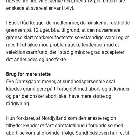
hæves, tre pct. ville sænke den, mens 18 pct. enten ikke
ønskede at svare eller var i tvivl.
I Etisk Råd lægger de medlemmer, der ønsker at fastholde
grænsen på 12 uger, bl.a. til grund, at den nuværende
grænse klart markerer fosterets selvstændige værdi og er
med til at sikre mod problematiske tendenser mod et
selektionssamfund, der i stadig mindre grad accepterer
det anderledes og uperfekte.
Brug for mere støtte
Eva Damsgaard mener, at sundhedspersonale skal
klædes grundigere på til arbejdet med abort, og at kvinder
og par, der ønsker abort, skal have mere støtte og
rådgivning.
Hun forklarer, at Nordjylland som den eneste region
tilbyder kvinder et fast samtaletilbud i forbindelse med
abort, selvom alle kvinder ifølge Sundhedsloven har ret til