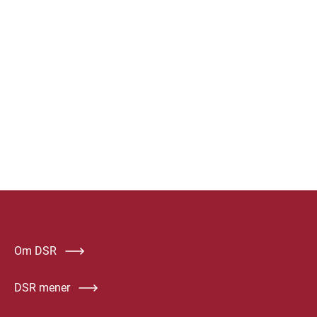
Om DSR
DSR mener