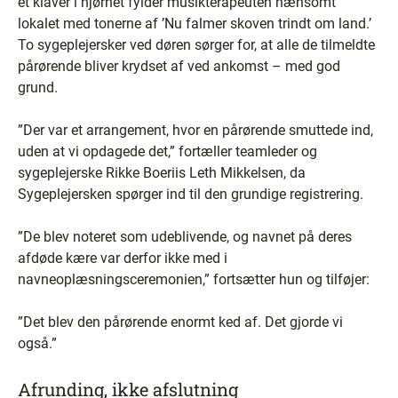
et klaver i hjørnet fylder musikterapeuten nænsomt
lokalet med tonerne af ’Nu falmer skoven trindt om land.’
To sygeplejersker ved døren sørger for, at alle de tilmeldte
pårørende bliver krydset af ved ankomst – med god
grund.
”Der var et arrangement, hvor en pårørende smuttede ind,
uden at vi opdagede det,” fortæller teamleder og
sygeplejerske Rikke Boeriis Leth Mikkelsen, da
Sygeplejersken spørger ind til den grundige registrering.
”De blev noteret som udeblivende, og navnet på deres
afdøde kære var derfor ikke med i
navneoplæsningsceremonien,” fortsætter hun og tilføjer:
”Det blev den pårørende enormt ked af. Det gjorde vi
også.”
Afrunding, ikke afslutning