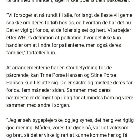
få talt med hinanden, siger Rikke Boeriis Leth Mikkelsen.
”Vi forsøger at nå rundt til alle, for langt de fleste vil gerne
snakke om deres forløb hos os, og hvordan de har det nu.
Det er vigtigt for os, at de føler sig set og hørt. Vi arbejder
efter WHO’s definition af palliation, hvor det ikke kun
handler om at lindre for patienterne, men også deres
familier,” fortæller hun.
At arrangementerne har en stor betydning for de
pårørende, kan Trine Porse Hansen og Stine Porse
Hansen kun tilslutte sig. De er søstre og mistede deres far
for ca. fem måneder siden. Sammen med deres
nærmeste er de mødt op i dag for at mindes ham og være
sammen med andre i sorgen.
”Jeg er selv sygeplejerske, og jeg synes, det her giver rigtig
god mening. Måden, vores far døde på, var lidt voldsom
og brat, så det er virkelig rart at kunne komme her og få