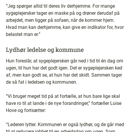
“Jeg spørger altid til deres liv derhjemme. For mange
sygeplejersker tager en maske på og drøner derudaf på
arbejdet, men ligger på sofaen, når de kommer hjem.
Hvad man kan derhjemme, kan give en indikator for, hvor
belastet man er.”
Lydhør ledelse og kommune
Hun foreslår, at sygeplejersken går ned i tid til én dag om
ugen, til hun har det godt igen. Det er sygeplejersken ked
af, men kan godt se, at hun har det skidt. Sammen tager
de så fat i ledelsen og kommunen.
“Vi bruger meget tid på at fortælle, at hun bare lige skal
have ro til at lande i de nye forandringer,” fortæller Luise
Hove og fortsætter:
“Lederen lytter. Kommunen er også lydhør, og de går med
til at reducere jobbet til en arbejdsdag om ugen. Som