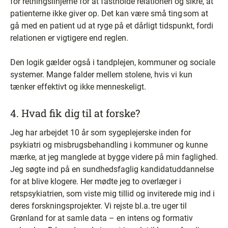
for retningslinjerne for at fastholde relationen og sikre, at
patienterne ikke giver op. Det kan være små ting som at
gå med en patient ud at ryge på et dårligt tidspunkt, fordi
relationen er vigtigere end reglen.
Den logik gælder også i tandplejen, kommuner og sociale
systemer. Mange falder mellem stolene, hvis vi kun
tænker effektivt og ikke menneskeligt.
4. Hvad fik dig til at forske?
Jeg har arbejdet 10 år som sygeplejerske inden for
psykiatri og misbrugsbehandling i kommuner og kunne
mærke, at jeg manglede at bygge videre på min faglighed.
Jeg søgte ind på en sundhedsfaglig kandidatuddannelse
for at blive klogere. Her mødte jeg to overlæger i
retspsykiatrien, som viste mig tillid og inviterede mig ind i
deres forskningsprojekter. Vi rejste bl.a. tre uger til
Grønland for at samle data – en intens og formativ