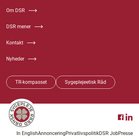
Om DSR
DSR mener
Kontakt
Nyheder
TR-kompasset
Sygeplejeetisk Råd
In English
Annoncering
Privatlivspolitik
DSR Job
Presse