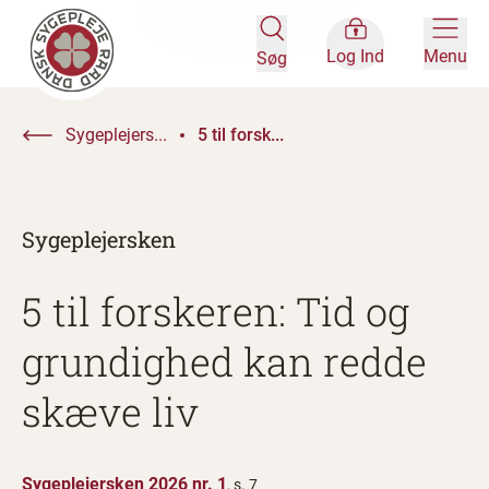
Log Ind
Menu
Søg
Sygeplejers...
5 til forsk...
Sygeplejersken
5 til forskeren: Tid og
grundighed kan redde
skæve liv
Sygeplejersken 2026 nr. 1
, s. 7